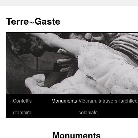
Aller
au
Terre~Gaste
contenu
Confettis
Monuments
Viêtnam, à travers l’architec
d’empire
coloniale
Monuments