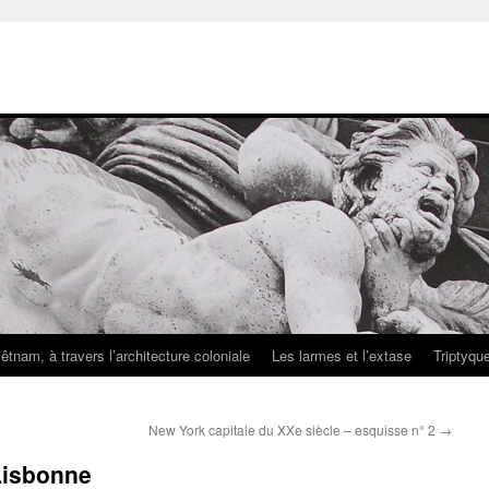
iêtnam, à travers l’architecture coloniale
Les larmes et l’extase
Triptyqu
New York capitale du XXe siècle – esquisse n° 2
→
Lisbonne