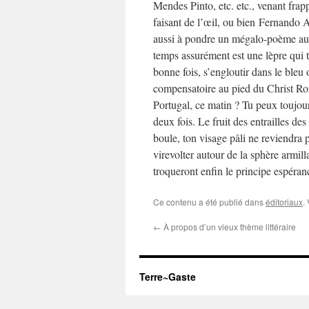
Mendes Pinto, etc. etc., venant frap
faisant de l’œil, ou bien Fernando 
aussi à pondre un mégalo-poème aux 
temps assurément est une lèpre qui te
bonne fois, s’engloutir dans le bleu
compensatoire au pied du Christ Ro
Portugal, ce matin ? Tu peux toujour
deux fois. Le fruit des entrailles des
boule, ton visage pâli ne reviendra 
virevolter autour de la sphère armi
troqueront enfin le principe espéran
Ce contenu a été publié dans
éditoriaux
.
←
À propos d’un vieux thème littéraire
Terre~Gaste