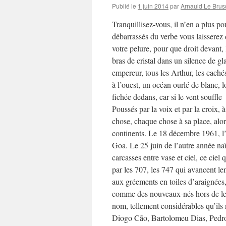
Publié le
1 juin 2014
par
Arnauld Le Brus
Tranquillisez-vous, il n’en a plus p
débarrassés du verbe vous laisserez 
votre pelure, pour que droit devant,
bras de cristal dans un silence de g
empereur, tous les Arthur, les cachés
à l’ouest, un océan ourlé de blanc, 
fichée dedans, car si le vent souffl
Poussés par la voix et par la croix,
chose, chaque chose à sa place, alo
continents. Le 18 décembre 1961, l
Goa. Le 25 juin de l’autre année naî
carcasses entre vase et ciel, ce ciel 
par les 707, les 747 qui avancent le
aux gréements en toiles d’araignées,
comme des nouveaux-nés hors de leu
nom, tellement considérables qu’ils 
Diogo Cão, Bartolomeu Dias, Pedro