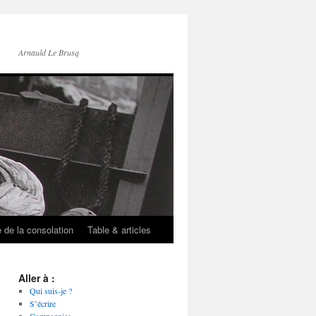
Arnauld Le Brusq
e de la consolation
Table & articles
Aller à :
Qui suis-je ?
S’écrire