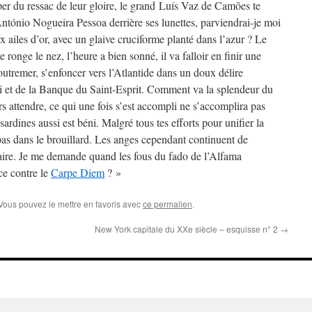
per du ressac de leur gloire, le grand Luís Vaz de Camões te
António Nogueira Pessoa derrière ses lunettes, parviendrai-je moi
ailes d’or, avec un glaive cruciforme planté dans l’azur ? Le
 ronge le nez, l’heure a bien sonné, il va falloir en finir une
 outremer, s’enfoncer vers l’Atlantide dans un doux délire
i et de la Banque du Saint-Esprit. Comment va la splendeur du
s attendre, ce qui une fois s’est accompli ne s’accomplira pas
 sardines aussi est béni. Malgré tous tes efforts pour unifier la
pas dans le brouillard. Les anges cependant continuent de
llaire. Je me demande quand les fous du fado de l’Alfama
ce contre le
Carpe Diem
? »
 Vous pouvez le mettre en favoris avec
ce permalien
.
New York capitale du XXe siècle – esquisse n° 2
→