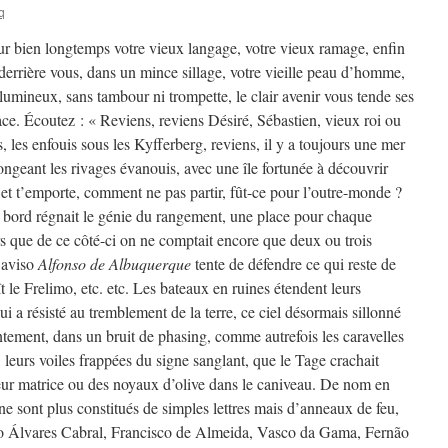
q
our bien longtemps votre vieux langage, votre vieux ramage, enfin
derrière vous, dans un mince sillage, votre vieille peau d’homme,
 lumineux, sans tambour ni trompette, le clair avenir vous tende ses
lace. Écoutez : « Reviens, reviens Désiré, Sébastien, vieux roi ou
, les enfouis sous les Kyfferberg, reviens, il y a toujours une mer
longeant les rivages évanouis, avec une île fortunée à découvrir
e et t’emporte, comment ne pas partir, fût-ce pour l’outre-monde ?
 à bord régnait le génie du rangement, une place pour chaque
rs que de ce côté-ci on ne comptait encore que deux ou trois
’aviso
Alfonso de Albuquerque
tente de défendre ce qui reste de
t le Frelimo, etc. etc. Les bateaux en ruines étendent leurs
qui a résisté au tremblement de la terre, ce ciel désormais sillonné
ntement, dans un bruit de phasing, comme autrefois les caravelles
 leurs voiles frappées du signe sanglant, que le Tage crachait
r matrice ou des noyaux d’olive dans le caniveau. De nom en
ne sont plus constitués de simples lettres mais d’anneaux de feu,
 Álvares Cabral, Francisco de Almeida, Vasco da Gama, Fernão