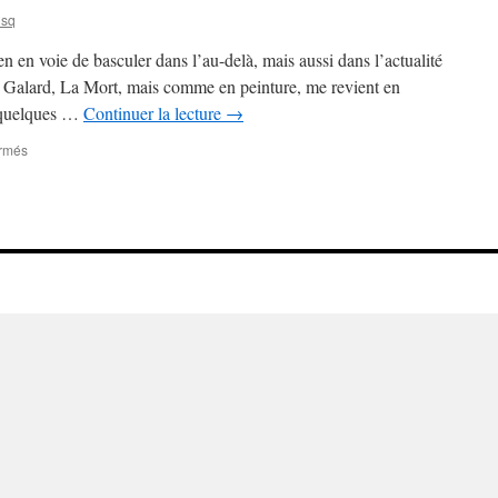
usq
 en voie de basculer dans l’au-delà, mais aussi dans l’actualité
an Galard, La Mort, mais comme en peinture, me revient en
e quelques …
Continuer la lecture
→
sur
rmés
Les
mots
de
la
fin