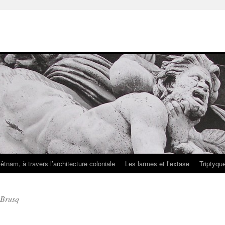
iêtnam, à travers l’architecture coloniale
Les larmes et l’extase
Triptyqu
 Brusq