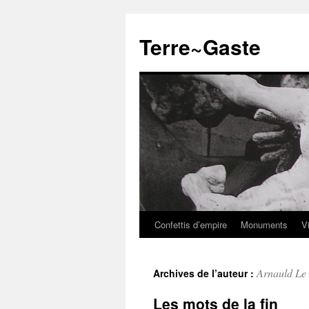
Aller
au
Terre~Gaste
contenu
Confettis d’empire
Monuments
V
Arnauld Le
Archives de l’auteur :
Les mots de la fin