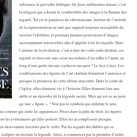
substance le proverbe biblique. Or, deux millénaires durant, c’est
la religion qui a fourni le combustible des images à la flamme des
regards. Tel est le paradoxe du christianisme, héritier de l’interdit
de la représentation en tant que support toujours susceptible de
susciter l’idolâtrie, et pourtant premier pourvoyeur d’images
incessamment renouvelées afin d’appeler à lui les regards. Dans
l’attente de la révélation, c’est-à-dire du voile enfin déchiré, ces
regards se trouvent sans cesse reconduits d’un reflet à l’autre, au
long d’une quête devant s’achever sur quoi ? Le face à face. Les
combinaisons des figures de l’art chrétien formulent l’annonce et
presque la promesse de cette ultime rencontre. Dans le cadre de
l’église, elles donnent vie à l’histoire. Elles donnent lieu aux
mille et un épisodes de la légende sacrée. Mais qu’est-ce au juste
qu’une « figure » ? Non pas le symbole qui enferme le sens
 contour qui imite les apparences. Prises dans la pâte du récit, les figures
ent les événements qu’elles portent. Elles les accomplissent presque.
n mouvement traversés par le verbe. Par les regards des fidèles qui se
u sculptés en récitant la légende. Ainsi, à commencer par la première d’entre-