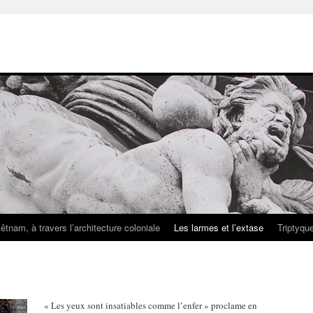
iêtnam, à travers l’architecture coloniale
Les larmes et l’extase
Triptyqu
« Les yeux sont insatiables comme l’enfer » proclame en