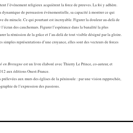
ortent l’événement religieux acquièrent la force de preuves. La foi y adhère.
 sa dynamique de persuasion événementielle, sa capacité à montrer ce qui
ve du miracle. Ce qui pourtant est incroyable. Figurer la douleur au-delà de
r l’écran des cauchemars. Figurer l’espérance dans la banalité la plus
er la rémission de la grâce et l’au-delà de tout visible désigné par la gloire.
les simples représentations d’une croyance, elles sont des vecteurs de forces
cré en Bretagne
est un livre élaboré avec Thierry Le Prince, co-auteur, et
012 aux éditions Ouest-France.
prélevées aux murs des églises de la péninsule : par une vision rapprochée,
nographie de l’expression des passions.