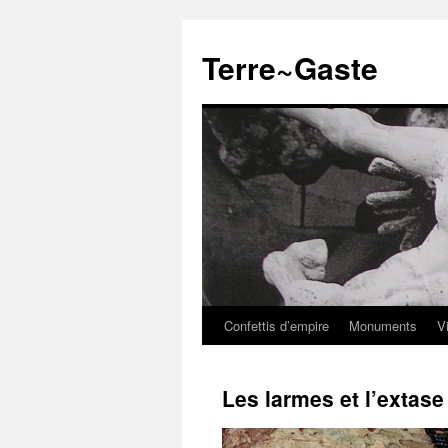
Aller
au
Terre~Gaste
contenu
Confettis d’empire
Monuments
V
Les larmes et l’extase