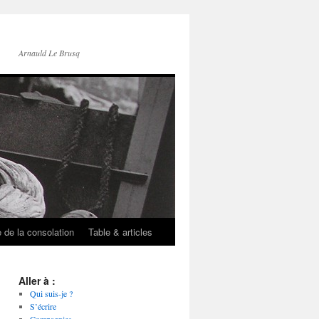
Arnauld Le Brusq
e de la consolation
Table & articles
Aller à :
Qui suis-je ?
S’écrire