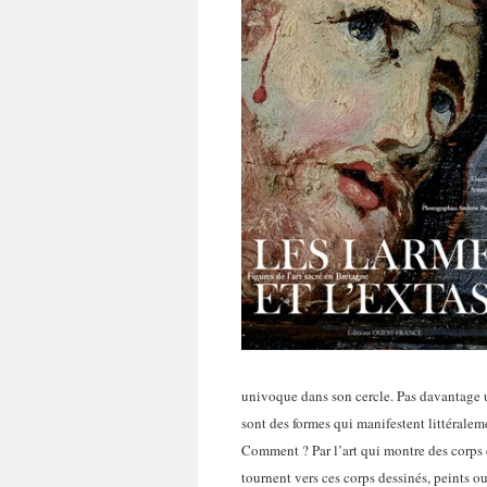
univoque dans son cercle. Pas davantage un
sont des formes qui manifestent littéralem
Comment ? Par l’art qui montre des corps e
tournent vers ces corps dessinés, peints o