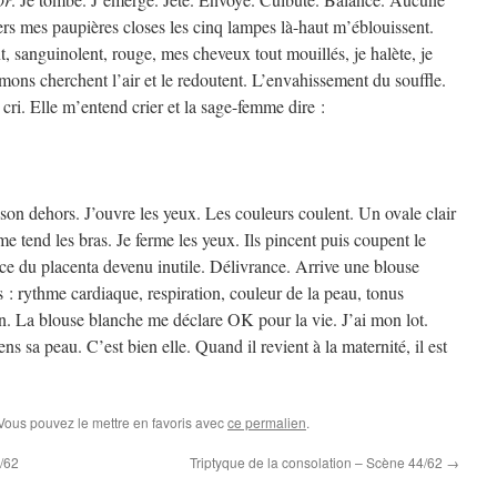
ers mes paupières closes les cinq lampes là-haut m’éblouissent.
t, sanguinolent, rouge, mes cheveux tout mouillés, je halète, je
mons cherchent l’air et le redoutent. L’envahissement du souffle.
cri. Elle m’entend crier et la sage-femme dire :
i son dehors. J’ouvre les yeux. Les couleurs coulent. Un ovale clair
e tend les bras. Je ferme les yeux. Ils pincent puis coupent le
ace du placenta devenu inutile. Délivrance. Arrive une blouse
 : rythme cardiaque, respiration, couleur de la peau, tonus
ion. La blouse blanche me déclare OK pour la vie. J’ai mon lot.
s sa peau. C’est bien elle. Quand il revient à la maternité, il est
 Vous pouvez le mettre en favoris avec
ce permalien
.
2/62
Triptyque de la consolation – Scène 44/62
→