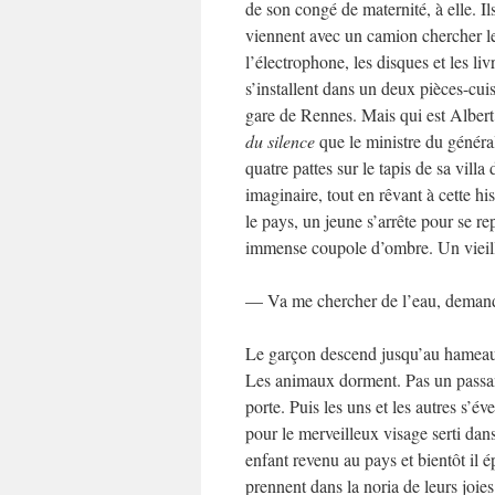
de son congé de maternité, à elle. Il
viennent avec un camion chercher le 
l’électrophone, les disques et les liv
s’installent dans un deux pièces-cui
gare de Rennes. Mais qui est Albert A
du silence
que le ministre du généra
quatre pattes sur le tapis de sa vil
imaginaire, tout en rêvant à cette hi
le pays, un jeune s’arrête pour se r
immense coupole d’ombre. Un vieilla
— Va me chercher de l’eau, demande
Le garçon descend jusqu’au hameau en
Les animaux dorment. Pas un passant
porte. Puis les uns et les autres s’éve
pour le merveilleux visage serti dan
enfant revenu au pays et bientôt il ép
prennent dans la noria de leurs joies