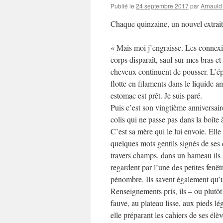
Publié le
24 septembre 2017
par
Arnauld
Chaque quinzaine, un nouvel extrai
« Mais moi j’engraisse. Les connex
corps disparaît, sauf sur mes bras 
cheveux continuent de pousser. L’ép
flotte en filaments dans le liquide
estomac est prêt. Je suis paré.
Puis c’est son vingtième anniversaire
colis qui ne passe pas dans la boîte 
C’est sa mère qui le lui envoie. Elle
quelques mots gentils signés de ses
travers champs, dans un hameau ils 
regardent par l’une des petites fenê
pénombre. Ils savent également qu’un
Renseignements pris, ils – ou plutôt 
fauve, au plateau lisse, aux pieds lég
elle préparant les cahiers de ses élè