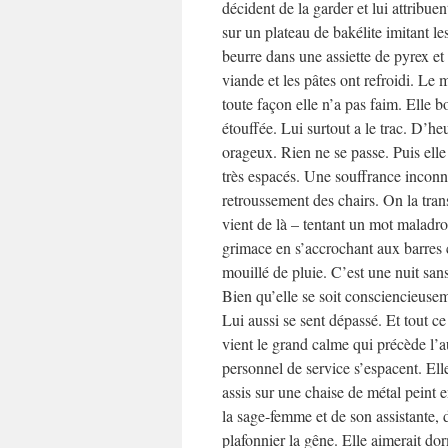
décident de la garder et lui attribue
sur un plateau de bakélite imitant l
beurre dans une assiette de pyrex et
viande et les pâtes ont refroidi. Le
toute façon elle n’a pas faim. Elle b
étouffée. Lui surtout a le trac. D’he
orageux. Rien ne se passe. Puis elle
très espacés. Une souffrance inconnu
retroussement des chairs. On la tran
vient de là – tentant un mot maladr
grimace en s’accrochant aux barres c
mouillé de pluie. C’est une nuit sans
Bien qu’elle se soit consciencieuseme
Lui aussi se sent dépassé. Et tout ce 
vient le grand calme qui précède l’au
personnel de service s’espacent. Ell
assis sur une chaise de métal peint e
la sage-femme et de son assistante, 
plafonnier la gêne. Elle aimerait do