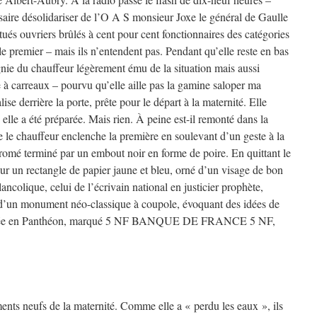
aire désolidariser de l’O A S monsieur Joxe le général de Gaulle
ués ouvriers brûlés à cent pour cent fonctionnaires des catégories
e premier – mais ils n’entendent pas. Pendant qu’elle reste en bas
gnie du chauffeur légèrement ému de la situation mais aussi
 à carreaux – pourvu qu’elle aille pas la gamine saloper ma
ise derrière la porte, prête pour le départ à la maternité. Elle
 elle a été préparée. Mais rien. À peine est-il remonté dans la
ue le chauffeur enclenche la première en soulevant d’un geste à la
chromé terminé par un embout noir en forme de poire. En quittant le
eur un rectangle de papier jaune et bleu, orné d’un visage de bon
ncolique, celui de l’écrivain national en justicier prophète,
d’un monument néo-classique à coupole, évoquant des idées de
affectée en Panthéon, marqué 5 NF BANQUE DE FRANCE 5 NF,
ents neufs de la maternité. Comme elle a « perdu les eaux », ils