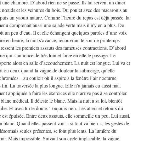
nt une chambre. D’abord rien ne se passe. Ils lui servent un dîner
es nœuds et les veinures du bois. Du poulet avec des macaronis au
 puis un yaourt nature. Comme l’heure du repas est déjà passée, la
 menu comprenait aussi une salade verte mais il n’y en a plus. De
oit un peu d’eau. Il et elle échangent quelques paroles d’une voix
ure en heure, la nuit s’avance, recouvrant le soir de printemps
 ressent les premiers assauts des fameuses contractions. D’abord
e qui s’annonce de très loin et force en elle le passage. Le
sporte alors en salle d’accouchement. La nuit est longue. Lui va et
oit ou deux quand la vague de douleur la submerge, qu’elle
hromées – au couloir où il aspire à la fenêtre l’air nocturne
 fin. La traversée la plus longue. Elle n’a jamais eu aussi mal.
nt appliquée à faire les exercices elle n’arrive pas à se contrôler.
blanc médical. Il déteste le blanc. Mais la nuit a sa loi, bientôt
be. Et avec lui le doute. Toujours rien. Les allers et retours du
e est épuisée. Entre deux assauts, elle sommeille un peu. Lui aussi,
n blanc. Quand elles passent voir « si tout va bien », les gestes de
désormais seules présentes, se font plus lents. La lumière du
rmir. Mais impossible. Suivant son cycle implacable, la vague