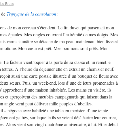
 Le Brusq
t de
Triptyque de la consolation
:
ions de mon cerveau s’étendent. Le fin duvet qui parsemait mon
et mes épaules. Mes ongles couvrent l’extrémité de mes doigts. Mes
ais vernis jaunâtre se détache de ma peau maintenant bien lisse et
 amniotique. Mon cœur est prêt. Mes poumons sont prêts. Mon
. Le facteur vient toquer à la porte de sa classe et lui remet le
à lettres. À l’heure du déjeuner elle en extrait un chemisier neuf.
 reçoit aussi une carte postale illustrée d’un bouquet de fleurs avec
 deux sœurs. Puis, un week-end, lors d’une de leurs promenades à
s’approchent d’une maison inhabitée. Les mains en visière, ils
tres et aperçoivent des meubles campagnards qui luisent dans la
 angle verni peut délivrer mille peuples d’abeilles.
il – négocie avec habileté une table en merisier, d’une teinte
èrement galbés, sur laquelle ils se voient déjà écrire leur courrier,
ves. Alors vient son vingt-quatrième anniversaire, à lui. Et le début