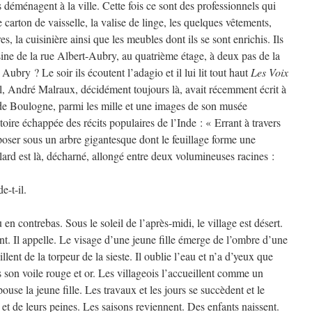
s déménagent à la ville. Cette fois ce sont des professionnels qui
carton de vaisselle, la valise de linge, les quelques vêtements,
res, la cuisinière ainsi que les meubles dont ils se sont enrichis. Ils
sine de la rue Albert-Aubry, au quatrième étage, à deux pas de la
ubry ? Le soir ils écoutent l’adagio et il lui lit tout haut
Les Voix
l, André Malraux, décidément toujours là, avait récemment écrit à
la de Boulogne, parmi les mille et une images de son musée
stoire échappée des récits populaires de l’Inde : « Errant à travers
eposer sous un arbre gigantesque dont le feuillage forme une
rd est là, décharné, allongé entre deux volumineuses racines :
-t-il.
 contrebas. Sous le soleil de l’après-midi, le village est désert.
. Il appelle. Le visage d’une jeune fille émerge de l’ombre d’une
illent de la torpeur de la sieste. Il oublie l’eau et n’a d’yeux que
s son voile rouge et or. Les villageois l’accueillent comme un
ouse la jeune fille. Les travaux et les jours se succèdent et le
 et de leurs peines. Les saisons reviennent. Des enfants naissent.