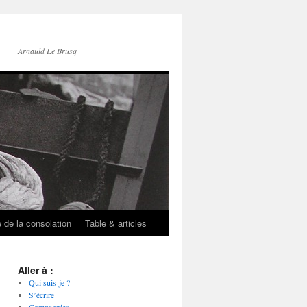
Arnauld Le Brusq
e de la consolation
Table & articles
Aller à :
Qui suis-je ?
S’écrire