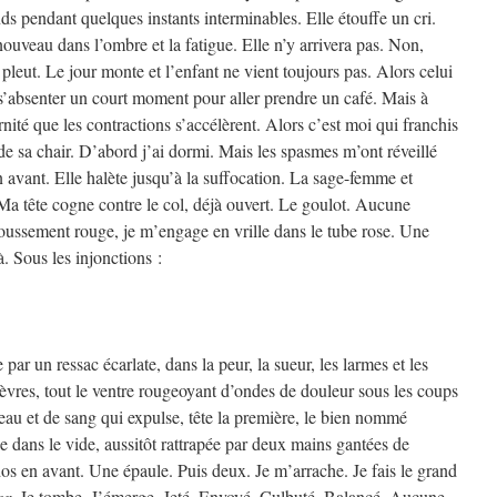
nds pendant quelques instants interminables. Elle étouffe un cri.
nouveau dans l’ombre et la fatigue. Elle n’y arrivera pas. Non,
 Il pleut. Le jour monte et l’enfant ne vient toujours pas. Alors celui
 s’absenter un court moment pour aller prendre un café. Mais à
ernité que les contractions s’accélèrent. Alors c’est moi qui franchis
 de sa chair. D’abord j’ai dormi. Mais les spasmes m’ont réveillé
n avant. Elle halète jusqu’à la suffocation. La sage-femme et
. Ma tête cogne contre le col, déjà ouvert. Le goulot. Aucune
ussement rouge, je m’engage en vrille dans le tube rose. Une
. Sous les injonctions :
 par un ressac écarlate, dans la peur, la sueur, les larmes et les
 lèvres, tout le ventre rougeoyant d’ondes de douleur sous les coups
eau et de sang qui expulse, tête la première, le bien nommé
 dans le vide, aussitôt rattrapée par deux mains gantées de
os en avant. Une épaule. Puis deux. Je m’arrache. Je fais le grand
or
. Je tombe. J’émerge. Jeté. Envoyé. Culbuté. Balancé. Aucune