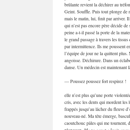
brûlante revient la déchirer au tréfo
Geint. Souffle. Puis tout plonge de 
mais le matin, lui, finit par arriver.
qui n’est pas encore père décide de
peine a-t-il passé la porte de la mat
le grand passage à travers les tissus
par intermittence. Ils me poussent e
l’équipe de jour ne la quittent plus
angoisse. Déchirure. Dans un éclabo
danse. Un médecin est maintenant là
— Poussez poussez fort respirez !
elle n’est plus qu’une porte violentée
cris, avec les dents qui mordent les
frappés jusqu’au lâcher du fleuve d’
nouveau-né. Ma tête émerge, bascule
caoutchouc pâles qui me tournent, d
plongeon.
Me zo ganet e kreiz ar m