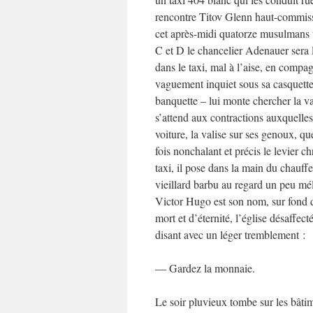
rencontre Titov Glenn haut-commiss
cet après-midi quatorze musulmans t
C et D le chancelier Adenauer sera l
dans le taxi, mal à l’aise, en compa
vaguement inquiet sous sa casquette
banquette – lui monte chercher la val
s’attend aux contractions auxquelles
voiture, la valise sur ses genoux, q
fois nonchalant et précis le levier 
taxi, il pose dans la main du chauff
vieillard barbu au regard un peu méla
Victor Hugo est son nom, sur fond 
mort et d’éternité, l’église dés
disant avec un léger tremblement :
— Gardez la monnaie.
Le soir pluvieux tombe sur les bâtim