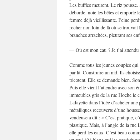
Les buffles meurent. Le riz pousse. S
déborde, noie les bêtes et emporte les
femme déjà vieillissante. Peine perdu
rocher non loin de là où se trouvait 
branches arrachées, pleurant ses enfa
— Où est mon eau ? Je t’ai attendu 
Comme tous les jeunes couples qui at
par là. Construire un nid. Ils choisi
tricotent. Elle se demande bien. Son
Puis elle vient l’attendre avec son 
immeubles gris de la rue Hoche le cie
Lafayette dans l’idée d’acheter une 
métalliques recouverts d’une housse 
vendeuse a dit : « C’est pratique, c
plastique. Mais, à l’angle de la rue
elle perd les eaux. C’est beau comme 
un taxi 404 blanc qui les conduit ru