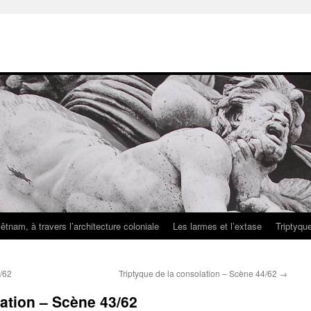
iêtnam, à travers l’architecture coloniale
Les larmes et l’extase
Triptyqu
2/62
Triptyque de la consolation – Scène 44/62
→
lation – Scène 43/62