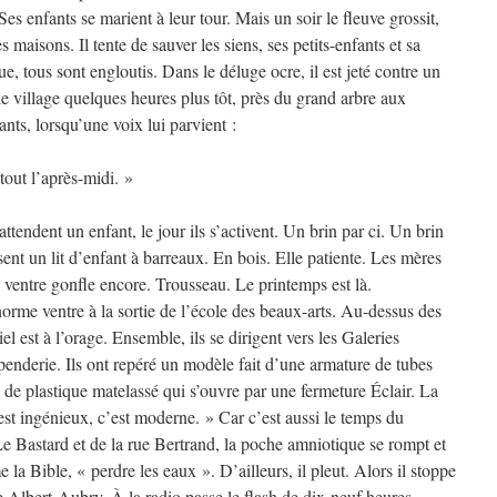
es enfants se marient à leur tour. Mais un soir le fleuve grossit,
 maisons. Il tente de sauver les siens, ses petits-enfants et sa
e, tous sont engloutis. Dans le déluge ocre, il est jeté contre un
le village quelques heures plus tôt, près du grand arbre aux
nts, lorsqu’une voix lui parvient :
tout l’après-midi. »
tendent un enfant, le jour ils s’activent. Un brin par ci. Un brin
ssent un lit d’enfant à barreaux. En bois. Elle patiente. Les mères
 ventre gonfle encore. Trousseau. Le printemps est là.
énorme ventre à la sortie de l’école des beaux-arts. Au-dessus des
l est à l’orage. Ensemble, ils se dirigent vers les Galeries
penderie. Ils ont repéré un modèle fait d’une armature de tubes
de plastique matelassé qui s’ouvre par une fermeture Éclair. La
’est ingénieux, c’est moderne. » Car c’est aussi le temps du
 Le Bastard et de la rue Bertrand, la poche amniotique se rompt et
la Bible, « perdre les eaux ». D’ailleurs, il pleut. Alors il stoppe
e Albert-Aubry. À la radio passe le flash de dix-neuf heures –