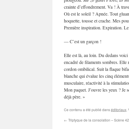
crainte d’effondrement. Va ! À trav
Où est le soleil ? Apnée. Tout gluan
hoquette, tousse et crache. Mes pou
Première inspiration. Expiration. Le 
— C’est un garçon !
Elle est là, au loin. Du dedans voic
encadré de filaments sombres. Elle m
cordon ombilical. Suit la flaque bif
blanche qui évalue les cinq éléments
musculaire, réactivité à la stimulat
Mon paquet. J’ouvre les yeux ? Je sen
déjà père. »
Ce contenu a été publié dans
éditoriaux
.
←
Triptyque de la consolation – Scène 4