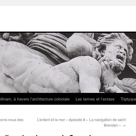
iêtnam, à travers l’architecture coloniale
Les larmes et l’extase
Triptyqu
enons-nous des
L’enfant et la mer – épisode 8 « La navigation de saint
Brendan »
→