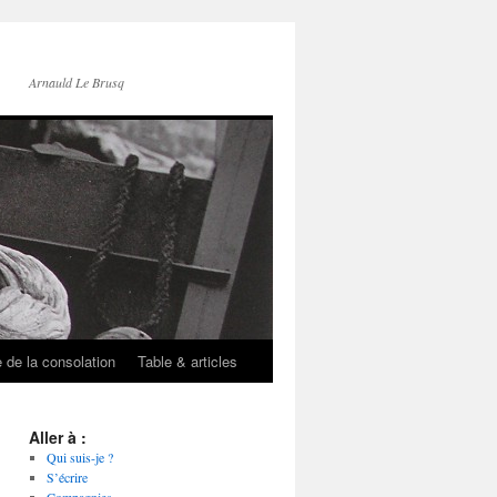
Arnauld Le Brusq
e de la consolation
Table & articles
Aller à :
Qui suis-je ?
S’écrire