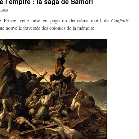
e l’empire : la saga de Samori
Brusq
Le Prince, cette mise en page du deuxième motif de
Confettis
une nouvelle traversée des colonies de la mémoire.