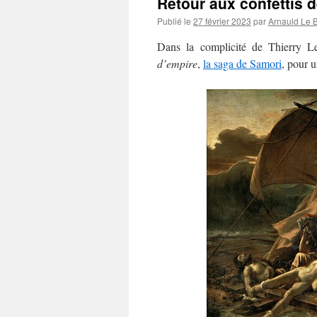
Retour aux confettis d
Publié le
27 février 2023
par
Arnauld Le 
Dans la complicité de Thierry 
d’empire
,
la saga de Samori
, pour 