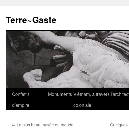
Aller
au
Terre~Gaste
contenu
Confettis
Monuments
Viêtnam, à travers l’architec
d’empire
coloniale
←
Le plus beau musée du monde
Quelques n