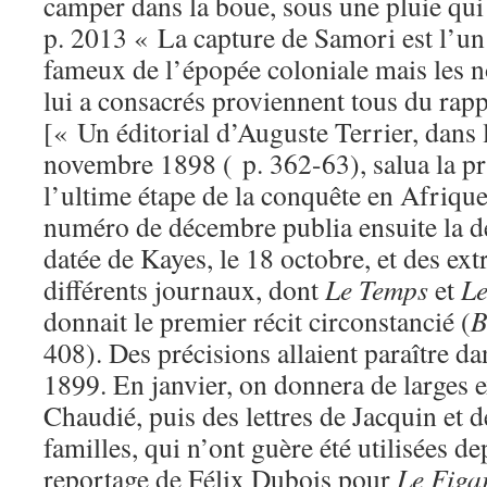
camper dans la boue, sous une pluie qui 
p. 2013 « La capture de Samori est l’un
fameux de l’épopée coloniale mais les 
lui a consacrés proviennent tous du ra
[« Un éditorial d’Auguste Terrier, dans
novembre 1898 ( p. 362-63), salua la 
l’ultime étape de la conquête en Afriqu
numéro de décembre publia ensuite la 
datée de Kayes, le 18 octobre, et des ext
différents journaux, dont
Le Temps
et
Le
donnait le premier récit circonstancié (
B
408). Des précisions allaient paraître d
1899. En janvier, on donnera de larges e
Chaudié, puis des lettres de Jacquin et d
familles, qui n’ont guère été utilisées de
reportage de Félix Dubois pour
Le Figa