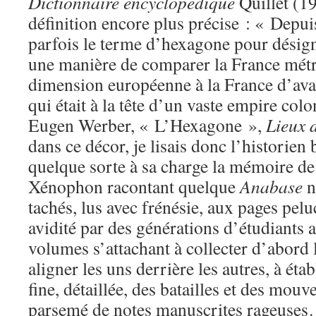
Dictionnaire encyclopédique
Quillet (1
définition encore plus précise : « Depui
parfois le terme d’hexagone pour désign
une manière de comparer la France métro
dimension européenne à la France d’avan
qui était à la tête d’un vaste empire colo
Eugen Werber, « L’Hexagone »,
Lieux 
dans ce décor, je lisais donc l’historien 
quelque sorte à sa charge la mémoire de
Xénophon racontant quelque
Anabase
n
tachés, lus avec frénésie, aux pages pelu
avidité par des générations d’étudiants a
volumes s’attachant à collecter d’abord 
aligner les uns derrière les autres, à éta
fine, détaillée, des batailles et des mo
parsemé de notes manuscrites rageuse