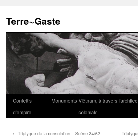
Aller
au
Terre~Gaste
contenu
Confettis
Monuments
Viêtnam, à travers l’architec
d’empire
coloniale
←
Triptyque de la consolation – Scène 34/62
Triptyqu