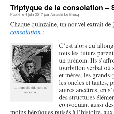
Triptyque de la consolation –
Publié le
4 juin 2017
par
Arnauld Le Brusq
Chaque quinzaine, un nouvel extrait de
consolation
:
C’est alors qu’allong
tous les futurs parent
un prénom. Ils s’affr
tourbillon verbal où 
et mères, les grands-
les oncles et tantes, 
… alors elle édulcore son
autres ancêtres, en s
fantasme …
des structures élémen
convoquant aussi des
moins héroïques puisés à l’histoire, aux 