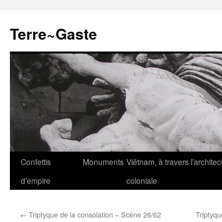
Aller
au
Terre~Gaste
contenu
Confettis
Monuments
Viêtnam, à travers l’architec
d’empire
coloniale
←
Triptyque de la consolation – Scène 26/62
Triptyqu