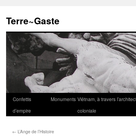
Aller
au
Terre~Gaste
contenu
Confettis
Monuments
Viêtnam, à travers l’architec
d’empire
coloniale
←
L’Ange de l’Histoire