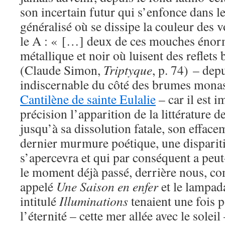
son incertain futur qui s’enfonce dans le
généralisé où se dissipe la couleur des 
le A : « […] deux de ces mouches énorm
métallique et noir où luisent des reflets
(Claude Simon,
Triptyque
, p. 74) – de
indiscernable du côté des brumes monast
Cantilène de sainte Eulalie
– car il est i
précision l’apparition de la littérature d
jusqu’à sa dissolution fatale, son efface
dernier murmure poétique, une disparit
s’apercevra et qui par conséquent a peu
le moment déjà passé, derrière nous, co
appelé
Une Saison en enfer
et le lampad
intitulé
Illuminations
tenaient une fois p
l’éternité – cette mer allée avec le soleil