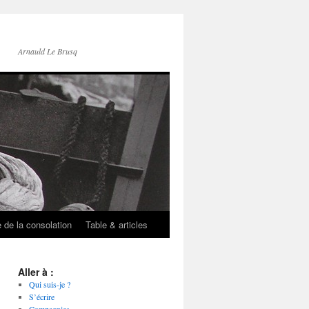
Arnauld Le Brusq
e de la consolation
Table & articles
Aller à :
Qui suis-je ?
S’écrire