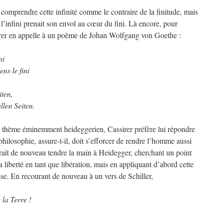
s comprendre cette infinité comme le contraire de la finitude, mais
infini prenait son envol au cœur du fini. Là encore, pour
rer en appelle à un poème de Johan Wolfgang von Goethe :
ni
ns le fini
iten,
len Seiten.
, thème éminemment heideggerien, Cassirer préfère lui répondre
philosophie, assure-t-il, doit s’efforcer de rendre l’homme aussi
araît de nouveau tendre la main à Heidegger, cherchant un point
liberté en tant que libération, mais en appliquant d’abord cette
isse. En recourant de nouveau à un vers de Schiller,
 la Terre !