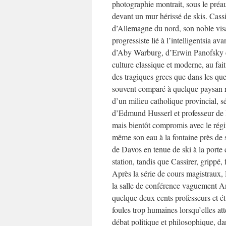
photographie montrait, sous le pré
devant un mur hérissé de skis. Cassir
d’Allemagne du nord, son noble vi
progressiste lié à l’intelligentsia 
d’Aby Warburg, d’Erwin Panofsky 
culture classique et moderne, au fait
des tragiques grecs que dans les qu
souvent comparé à quelque paysan rus
d’un milieu catholique provincial, s
d’Edmund Husserl et professeur de 
mais bientôt compromis avec le régim
même son eau à la fontaine près de 
de Davos en tenue de ski à la porte d
station, tandis que Cassirer, grippé
Après la série de cours magistraux,
la salle de conférence vaguement A
quelque deux cents professeurs et ét
foules trop humaines lorsqu’elles at
débat politique et philosophique, da