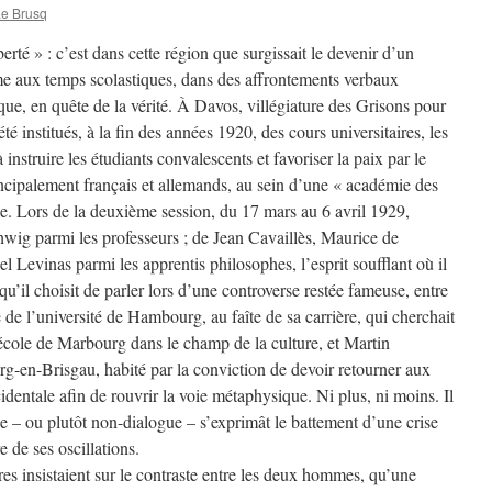
Le Brusq
berté » : c’est dans cette région que surgissait le devenir d’un
me aux temps scolastiques, dans des affrontements verbaux
ique, en quête de la vérité. À Davos, villégiature des Grisons pour
té institués, à la fin des années 1920, des cours universitaires, les
à instruire les étudiants convalescents et favoriser la paix par le
incipalement français et allemands, au sein d’une « académie des
sse. Lors de la deuxième session, du 17 mars au 6 avril 1929,
wig parmi les professeurs ; de Jean Cavaillès, Maurice de
Levinas parmi les apprentis philosophes, l’esprit soufflant où il
u’il choisit de parler lors d’une controverse restée fameuse, entre
e l’université de Hambourg, au faîte de sa carrière, qui cherchait
’école de Marbourg dans le champ de la culture, et Martin
rg-en-Brisgau, habité par la conviction de devoir retourner aux
entale afin de rouvrir la voie métaphysique. Ni plus, ni moins. Il
ue – ou plutôt non-dialogue – s’exprimât le battement d’une crise
 de ses oscillations.
es insistaient sur le contraste entre les deux hommes, qu’une