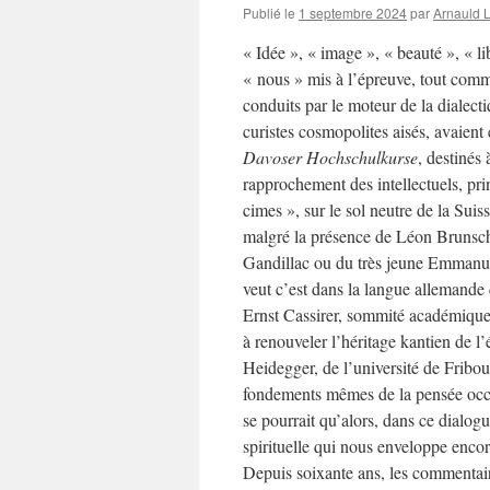
Publié le
1 septembre 2024
par
Arnauld 
« Idée », « image », « beauté », « li
« nous » mis à l’épreuve, tout com
conduits par le moteur de la dialect
curistes cosmopolites aisés, avaient é
Davoser Hochschulkurse
, destinés 
rapprochement des intellectuels, pr
cimes », sur le sol neutre de la Sui
malgré la présence de Léon Brunsch
Gandillac ou du très jeune Emmanuel 
veut c’est dans la langue allemande q
Ernst Cassirer, sommité académique d
à renouveler l’héritage kantien de l
Heidegger, de l’université de Fribou
fondements mêmes de la pensée occid
se pourrait qu’alors, dans ce dialog
spirituelle qui nous enveloppe encore
Depuis soixante ans, les commentair