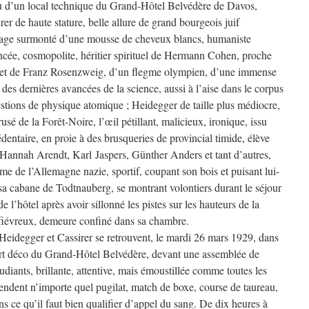
au d’un local technique du Grand-Hôtel Belvédère de Davos,
er de haute stature, belle allure de grand bourgeois juif
sage surmonté d’une mousse de cheveux blancs, humaniste
avancée, cosmopolite, héritier spirituel de Hermann Cohen, proche
et de Franz Rosenzweig, d’un flegme olympien, d’une immense
 des dernières avancées de la science, aussi à l’aise dans le corpus
estions de physique atomique ; Heidegger de taille plus médiocre,
é de la Forêt-Noire, l’œil pétillant, malicieux, ironique, issu
édentaire, en proie à des brusqueries de provincial timide, élève
Hannah Arendt, Karl Jaspers, Günther Anders et tant d’autres,
e de l’Allemagne nazie, sportif, coupant son bois et puisant lui-
sa cabane de Todtnauberg, se montrant volontiers durant le séjour
e l’hôtel après avoir sillonné les pistes sur les hauteurs de la
, fiévreux, demeure confiné dans sa chambre.
 Heidegger et Cassirer se retrouvent, le mardi 26 mars 1929, dans
rt déco du Grand-Hôtel Belvédère, devant une assemblée de
udiants, brillante, attentive, mais émoustillée comme toutes les
tendent n’importe quel pugilat, match de boxe, course de taureau,
ns ce qu’il faut bien qualifier d’appel du sang. De dix heures à