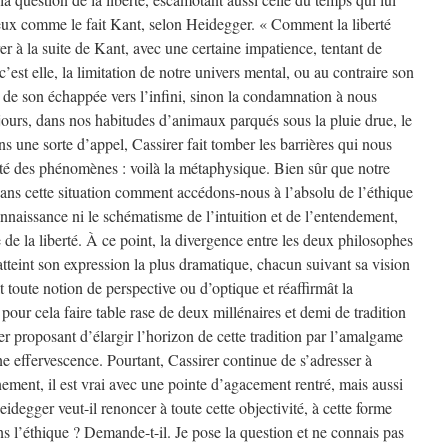
 deux comme le fait Kant, selon Heidegger. « Comment la liberté
er à la suite de Kant, avec une certaine impatience, tentant de
c’est elle, la limitation de notre univers mental, ou au contraire son
n de son échappée vers l’infini, sinon la condamnation à nous
ujours, dans nos habitudes d’animaux parqués sous la pluie drue, le
ns une sorte d’appel, Cassirer fait tomber les barrières qui nous
acité des phénomènes : voilà la métaphysique. Bien sûr que notre
 dans cette situation comment accédons-nous à l’absolu de l’éthique
connaissance ni le schématisme de l’intuition et de l’entendement,
 de la liberté. À ce point, la divergence entre les deux philosophes
 atteint son expression la plus dramatique, chacun suivant sa vision
 toute notion de perspective ou d’optique et réaffirmât la
pour cela faire table rase de deux millénaires et demi de tradition
er proposant d’élargir l’horizon de cette tradition par l’amalgame
e effervescence. Pourtant, Cassirer continue de s’adresser à
ment, il est vrai avec une pointe d’agacement rentré, mais aussi
idegger veut-il renoncer à toute cette objectivité, à cette forme
s l’éthique ? Demande-t-il. Je pose la question et ne connais pas