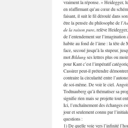
vraiment la réponse. » Heidegger, lu
en réaffirmant qu’au cœur du schém
faisant, il suit le fil déroulé dans so
être la pensée du philosophe de l’
Au
de la raison pure
, relève Heidegger
de l’entendement sur l’imagination a
habite au fond de l’âme : la tête de
face, secoué jusqu’à la stupeur, jus
mot
Bildung
ses lettres plus ou moi
pour Kant c’est l’impératif catégor
Cassirer peut-il prétendre démontrer
contraire la circularité entre l’auton
de soi-même. De voir le ciel. Angois
Todtnauberg qu’à thématiser sa propr
signifie rien mais se projette tout en
Ici, l’enchaînement des échanges est
jour et seulement connu par l’initial
questions :
1) De quelle voie vers l’infinité l’