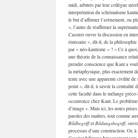
midi, arbitrés par leur collègue née
interprétation du schématisme kantie
le but d’affirmer l’avènement, ou pl
», l’autre de réaffirmer la suprémat
Cassirer ouvre la discussion en inte
émissaire », dit-il, de la philosoph
par « néo-kantisme » ? » Ce à quoi
une théorie de la connaissance relativ
prendre conscience que Kant a voulu
la métaphysique, plus exactement de 
tente avec une apparente civilité de
point », dit-il, à savoir la centralit
cette faculté dans le mélange gréco-
occurrence chez Kant. Le problème
d’image ». Mais ici, les notes prises 
paroles des maîtres, tout comme aux
Bildbegriff
et
Bildungsbegriff
, ouvr
processus d’une construction. Or, à 
Cassirer bifurque brusquement vers l