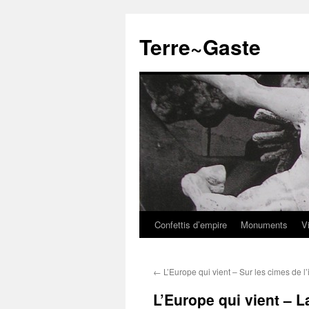
Aller
au
Terre~Gaste
contenu
Confettis d’empire
Monuments
V
←
L’Europe qui vient – Sur les cimes de l
L’Europe qui vient – 