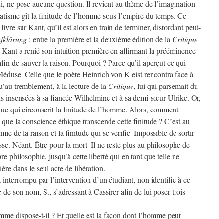
i, ne pose aucune question. Il revient au thème de l’imagination
atisme gît la finitude de l’homme sous l’empire du temps. Ce
n livre sur Kant, qu’il est alors en train de terminer, distordant peut-
fklärung
: entre la première et la deuxième édition de la
Critique
, Kant a renié son intuition première en affirmant la prééminence
fin de sauver la raison. Pourquoi ? Parce qu’il aperçut ce qui
 Méduse. Celle que le poète Heinrich von Kleist rencontra face à
qu’au tremblement, à la lecture de la
Critique
, lui qui parsemait du
ns insensées à sa fiancée Wilhelmine et à sa demi-sœur Ulrike. Or,
ique qui circonscrit la finitude de l’homme. Alors, comment
 que la conscience éthique transcende cette finitude ? C’est au
omie de la raison et la finitude qui se vérifie. Impossible de sortir
se. Néant. Être pour la mort. Il ne reste plus au philosophe de
e philosophie, jusqu’à cette liberté qui en tant que telle ne
tière dans le seul acte de libération.
 interrompu par l’intervention d’un étudiant, non identifié à ce
e de son nom, S., s’adressant à Cassirer afin de lui poser trois
homme dispose-t-il ? Et quelle est la façon dont l’homme peut