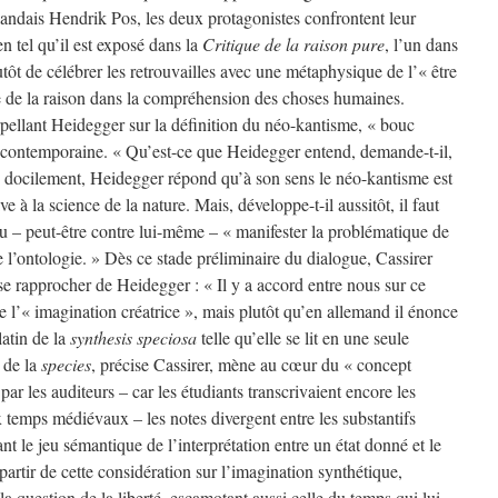
rlandais Hendrik Pos, les deux protagonistes confrontent leur
n tel qu’il est exposé dans la
Critique de la raison pure
, l’un dans
utôt de célébrer les retrouvailles avec une métaphysique de l’« être
ie de la raison dans la compréhension des choses humaines.
rpellant Heidegger sur la définition du néo-kantisme, « bouc
ie contemporaine. « Qu’est-ce que Heidegger entend, demande-t-il,
, docilement, Heidegger répond qu’à son sens le néo-kantisme est
e à la science de la nature. Mais, développe-t-il aussitôt, il faut
 – peut-être contre lui-même – « manifester la problématique de
l’ontologie. » Dès ce stade préliminaire du dialogue, Cassirer
 se rapprocher de Heidegger : « Il y a accord entre nous sur ce
é de l’« imagination créatrice », mais plutôt qu’en allemand il énonce
latin de la
synthesis speciosa
telle qu’elle se lit en une seule
 de la
species
, précise Cassirer, mène au cœur du « concept
par les auditeurs – car les étudiants transcrivaient encore les
 temps médiévaux – les notes divergent entre les substantifs
ant le jeu sémantique de l’interprétation entre un état donné et le
partir de cette considération sur l’imagination synthétique,
a question de la liberté, escamotant aussi celle du temps qui lui