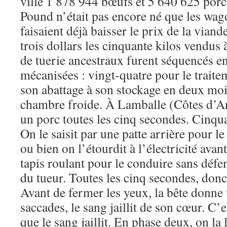
ville 1 878 944 bœufs et 5 640 625 porc
Pound n’était pas encore né que les wag
faisaient déjà baisser le prix de la vian
trois dollars les cinquante kilos vendus
de tuerie ancestraux furent séquencés e
mécanisées : vingt-quatre pour le traite
son abattage à son stockage en deux moit
chambre froide. À Lamballe (Côtes d’A
un porc toutes les cinq secondes. Cinqu
On le saisit par une patte arrière pour le
ou bien on l’étourdit à l’électricité avan
tapis roulant pour le conduire sans déf
du tueur. Toutes les cinq secondes, donc, 
Avant de fermer les yeux, la bête donne 
saccades, le sang jaillit de son cœur. C’
que le sang jaillit. En phase deux, on la 