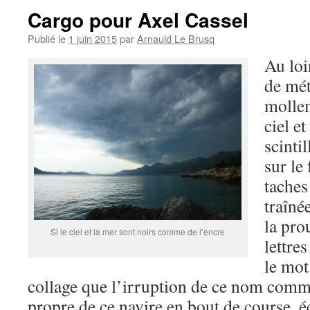
Cargo pour Axel Cassel
Publié le
1 juin 2015
par
Arnauld Le Brusq
Au loi
de mét
mollem
ciel e
scinti
sur le
taches
traîné
la pro
Si le ciel et la mer sont noirs comme de l’encre
lettre
le mo
collage que l’irruption de ce nom comm
propre de ce navire en bout de course, 