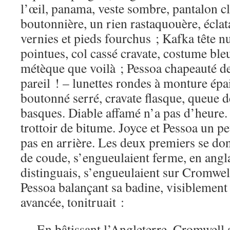
l’œil, panama, veste sombre, pantalon cl
boutonnière, un rien rastaquouère, écla
vernies et pieds fourchus ; Kafka tête nu
pointues, col cassé cravate, costume bleu
métèque que voilà ; Pessoa chapeauté de
pareil ! – lunettes rondes à monture épai
boutonné serré, cravate flasque, queue d
basques. Diable affamé n’a pas d’heure. U
trottoir de bitume. Joyce et Pessoa un p
pas en arrière. Les deux premiers se do
de coude, s’engueulaient ferme, en anglai
distinguais, s’engueulaient sur Cromwel
Pessoa balançant sa badine, visiblement
avancée, tonitruait :
— En bâtissant l’Angleterre, Cromwell