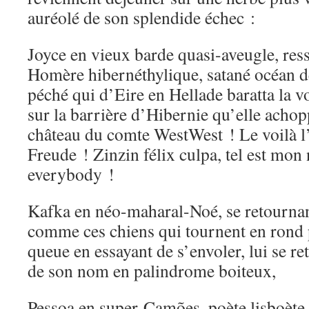
auréolé de son splendide échec :
Joyce en vieux barde quasi-aveugle, ress
Homère hibernéthylique, satané océan de
péché qui d’Eire en Hellade baratta la vo
sur la barrière d’Hibernie qu’elle achop
château du comte WestWest ! Le voilà l
Freude ! Zinzin félix culpa, tel est mo
everybody !
Kafka en néo-maharal-Noé, se retourna
comme ces chiens qui tournent en rond p
queue en essayant de s’envoler, lui se re
de son nom en palindrome boiteux,
Pessoa en super-Camões, poète lisboèt