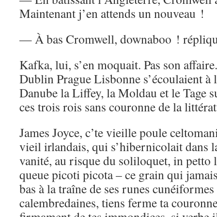
Maintenant j’en attends un nouveau !
— À bas Cromwell, downaboo ! répliqua
Kafka, lui, s’en moquait. Pas son affaire
Dublin Prague Lisbonne s’écoulaient à l
Danube la Liffey, la Moldau et le Tage s
ces trois rois sans couronne de la littéra
James Joyce, c’te vieille poule celtoma
vieil irlandais, qui s’hibernicolait dans l
vanité, au risque du soliloquet, in petto l
queue picoti picota – ce grain qui jamai
bas à la traîne de ses runes cunéiformes
calembredaines, tiens ferme ta couronne
firmament de tes immondices, si verbe i