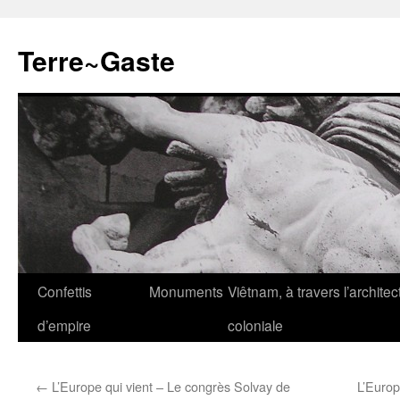
Aller
au
Terre~Gaste
contenu
Confettis
Monuments
Viêtnam, à travers l’architec
d’empire
coloniale
←
L’Europe qui vient – Le congrès Solvay de
L’Europ