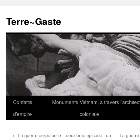
Aller
au
Terre~Gaste
contenu
Confettis
Monuments
Viêtnam, à travers l’architec
d’empire
coloniale
←
La guerre perpétuelle – deuxième épisode : un
La guerre 