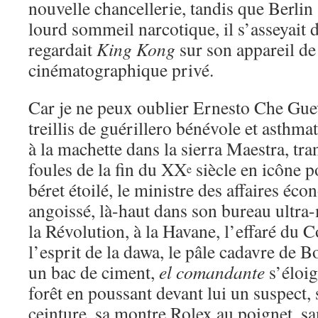
nouvelle chancellerie, tandis que Berlin
lourd sommeil narcotique, il s’asseyait d
regardait
King Kong
sur son appareil de
cinématographique privé.
Car je ne peux oublier Ernesto Che Gue
treillis de guérillero bénévole et asthma
à la machette dans la sierra Maestra, tr
foules de la fin du XX
siècle en icône p
e
béret étoilé, le ministre des affaires éc
angoissé, là-haut dans son bureau ultra
la Révolution, à la Havane, l’effaré du 
l’esprit de la dawa, le pâle cadavre de B
un bac de ciment,
el comandante
s’éloig
forêt en poussant devant lui un suspect, s
ceinture, sa montre Rolex au poignet, san