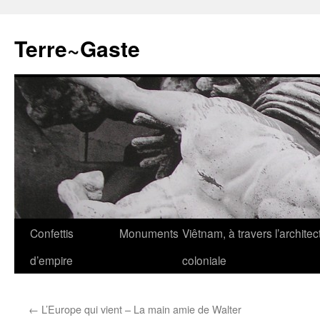
Aller
au
Terre~Gaste
contenu
Confettis
Monuments
Viêtnam, à travers l’architec
d’empire
coloniale
←
L’Europe qui vient – La main amie de Walter