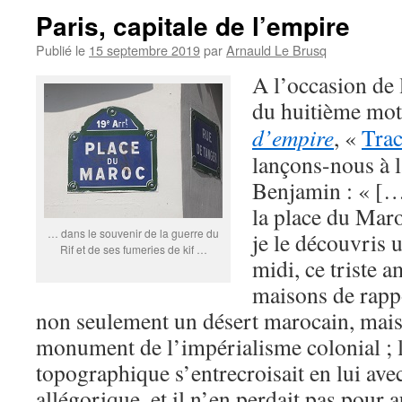
Paris, capitale de l’empire
Publié le
15 septembre 2019
par
Arnauld Le Brusq
A l’occasion de 
du huitième mot
d’empire
, «
Trac
lançons-nous à l
Benjamin : « […]
la place du Maro
… dans le souvenir de la guerre du
je le découvris
Rif et de ses fumeries de kif …
midi, ce triste a
maisons de rapp
non seulement un désert marocain, mais 
monument de l’impérialisme colonial ; l
topographique s’entrecroisait en lui avec
allégorique, et il n’en perdait pas pour 