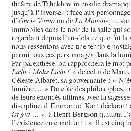
théâtre de Tchékhov intensifie dramatiq
jusqu’à l’inverser : face aux personnag
d’
Oncle Vania
ou de
La Mouette
, ce so
immobiles dans le noir de la salle qui 
regardant depuis l’au-delà ce que fut la 
nous ressentons avec une terrible nostalg
parmi tous ces personnages dans la lumi
Par parenthèse, on rapprochera le mot p
Licht ! Mehr Licht !
» de celui de Marce
Céleste Albaret, sa gouvernante : « N’é
lumière… » Du côté des philosophes, on
de leurs énoncés ultimes avec la sagesse
discipline, d’Emmanuel Kant déclarant 
ist gut….
», à Henri Bergson quittant l’
l’existence en concluant : « Il est cinq h
terminé. »