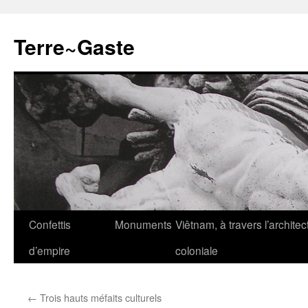
Aller
au
Terre~Gaste
contenu
Confettis
Monuments
Viêtnam, à travers l’architec
d’empire
coloniale
←
Trois hauts méfaits culturels