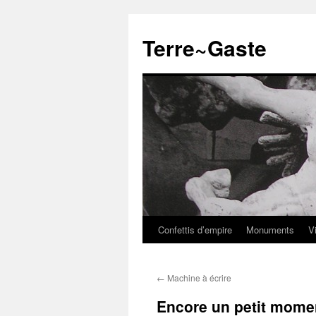
Aller
au
Terre~Gaste
contenu
Confettis d’empire
Monuments
V
←
Machine à écrire
Encore un petit mome