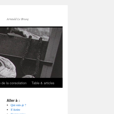
Arnauld Le Brusq
e de la consolation
Table & articles
Aller à :
Qui suis-je ?
S’écrire