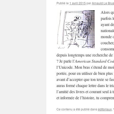
Publié le
1 avril 2015
par
Arnauld Le Bru
Alors qu
parfois 
ayant de
national
monde où
coucher,
consommé
depuis longtemps une recherche de not
? Je parle l’
American Standard Code
l’Unicode. Mon bras s’étend de moi
portée, pour en utiliser de bien plus
avant d’accepter que ton texte se fa
auras formé chaque lettre dans le tri
l’amitié des livres et courant seul à
et informée de l’histoire, tu compren
Ce contenu a été publié dans
éditoriaux
.