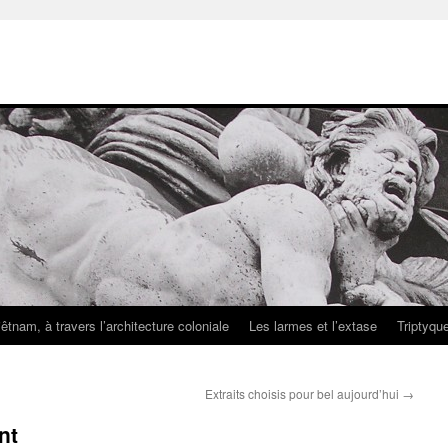
iêtnam, à travers l’architecture coloniale
Les larmes et l’extase
Triptyqu
Extraits choisis pour bel aujourd’hui
→
nt