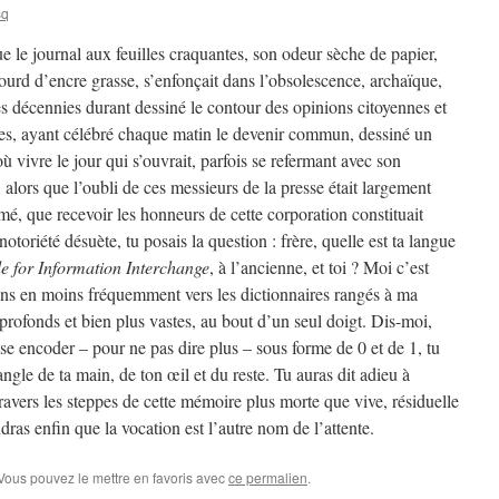
sq
e le journal aux feuilles craquantes, son odeur sèche de papier,
lourd d’encre grasse, s’enfonçait dans l’obsolescence, archaïque,
s décennies durant dessiné le contour des opinions citoyennes et
es, ayant célébré chaque matin le devenir commun, dessiné un
 vivre le jour qui s’ouvrait, parfois se refermant avec son
 alors que l’oubli de ces messieurs de la presse était largement
, que recevoir les honneurs de cette corporation constituait
oriété désuète, tu posais la question : frère, quelle est ta langue
 for Information Interchange
, à l’ancienne, et toi ? Moi c’est
ns en moins fréquemment vers les dictionnaires rangés à ma
 profonds et bien plus vastes, au bout d’un seul doigt. Dis-moi,
sse encoder – pour ne pas dire plus – sous forme de 0 et de 1, tu
angle de ta main, de ton œil et du reste. Tu auras dit adieu à
 travers les steppes de cette mémoire plus morte que vive, résiduelle
dras enfin que la vocation est l’autre nom de l’attente.
 Vous pouvez le mettre en favoris avec
ce permalien
.