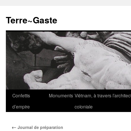
Aller
au
Terre~Gaste
contenu
Confettis
Monuments
Viêtnam, à travers l’architec
d’empire
coloniale
←
Journal de préparation