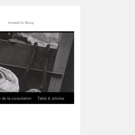
Arnauld Le Brusq
e de la consolation
Table & articles