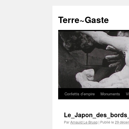
Aller
au
Terre~Gaste
contenu
Confettis d’empire
Monuments
V
Le_Japon_des_bords_
Par
Arnauld Le Brusq
|
Publié le
29 déce