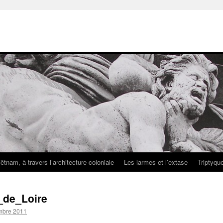
iêtnam, à travers l’architecture coloniale
Les larmes et l’extase
Triptyqu
de_Loire
mbre 2011