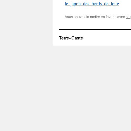
le_japon_des_bords_de_loire
Vous pouvez la mettre en favoris avec
ce 
Terre~Gaste