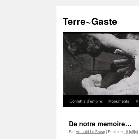
Aller
au
Terre~Gaste
contenu
Confettis d’empire
Monuments
V
De notre memoire…
Par
Arnauld Le Brusq
|
Publié le
19 juille