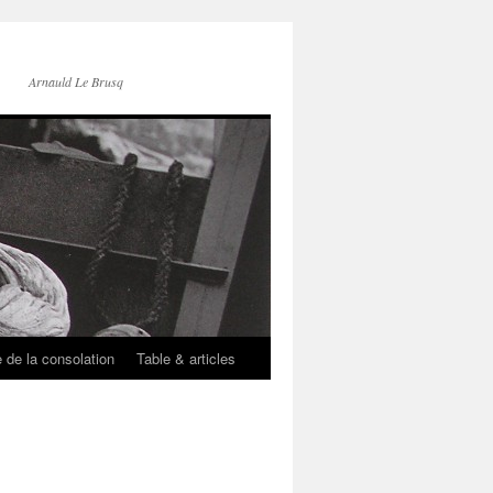
Arnauld Le Brusq
e de la consolation
Table & articles