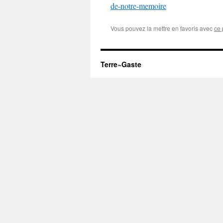
de-notre-memoire
Vous pouvez la mettre en favoris avec
ce 
Terre~Gaste