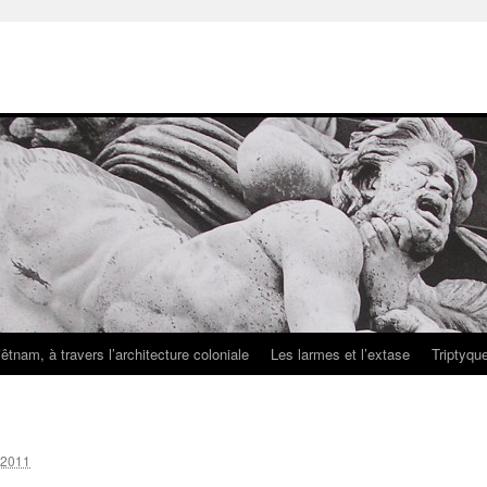
iêtnam, à travers l’architecture coloniale
Les larmes et l’extase
Triptyqu
t 2011