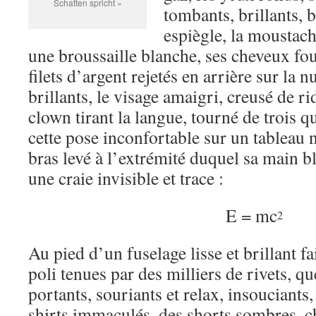
Schatten spricht »
tombants, brillants, b
espiègle, la moustac
une broussaille blanche, ses cheveux fo
filets d’argent rejetés en arrière sur la 
brillants, le visage amaigri, creusé de ri
clown tirant la langue, tourné de trois q
cette pose inconfortable sur un tableau n
bras levé à l’extrémité duquel sa main b
une craie invisible et trace :
E = mc
2
Au pied d’un fuselage lisse et brillant fa
poli tenues par des milliers de rivets, q
portants, souriants et relax, insouciants
shirts immaculés, des shorts sombres, c