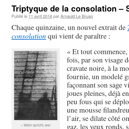
Triptyque de la consolation –
Publié le
11 avril 2016
par
Arnauld Le Brusq
Chaque quinzaine, un nouvel extrait de
consolation
qui vient de paraître :
« Et tout commence,
fois, par son visage d
cravate noire, à la m
fournie, un modelé gr
façonnant son sage v
joues pleines, déjà 
peu fous qui se déplo
une mousse filandre
l’air, se dilate côté 
gaz, les yeux ronds,
« Wahr spricht, wer