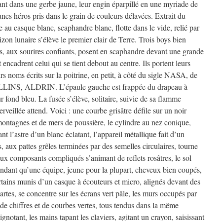
nt dans une gerbe jaune, leur engin éparpillé en une myriade de
es héros pris dans le grain de couleurs délavées. Extrait du
au casque blanc, scaphandre blanc, flotte dans le vide, relié par
zon lunaire s’élève le premier clair de Terre. Trois boys bien
és, aux sourires confiants, posent en scaphandre devant une grande
encadrent celui qui se tient debout au centre. Ils portent leurs
s noms écrits sur la poitrine, en petit, à côté du sigle NASA, de
INS, ALDRIN. L’épaule gauche est frappée du drapeau à
r fond bleu. La fusée s’élève, solitaire, suivie de sa flamme
veillée attend. Voici : une courbe grisâtre défile sur un noir
montagnes et de mers de poussière, le cylindre au nez conique,
t l’astre d’un blanc éclatant, l’appareil métallique fait d’un
 aux pattes grêles terminées par des semelles circulaires, tourne
ux composants compliqués s’animant de reflets rosâtres, le sol
endant qu’une équipe, jeune pour la plupart, cheveux bien coupés,
rtains munis d’un casque à écouteurs et micro, alignés devant des
artes, se concentre sur les écrans vert pâle, les murs occupés par
de chiffres et de courbes vertes, tous tendus dans la même
lignotant, les mains tapant les claviers, agitant un crayon, saisissant