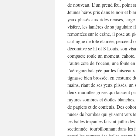
de nouveau. L’un prend feu, point su
Jeunes héros pris dans le noir et bl
yeux plissés aux rides rieuses, large
visière, les lanières de sa jugulaire 
remontées sur le crâne, il pose au p
carlingue de tôle étamée, percée d’
décorative se lit of S Louis, son vis
compacte roule un moment, cahote, s
l’autre côté de l’océan, une foule e
l’aérogare balayée par les faisceaux 
tignasse bien brossée, en costume d
mains, riant de ses yeux plissés, un 
deux murailles grises qui laissent p
rayures sombres et étoiles blanches,
de papiers et de confettis. Des cohor
nuées de bombes qui glissent vers le
les balles traçantes faisant jaillir d
sectionnée, tourbillonnant dans les 
parmi les rayures des balles contre