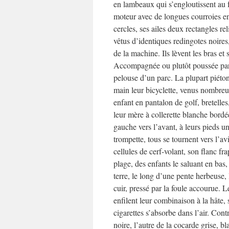
en lambeaux qui s’engloutissent au 
moteur avec de longues courroies en 
cercles, ses ailes deux rectangles re
vêtus d’identiques redingotes noires,
de la machine. Ils lèvent les bras e
Accompagnée ou plutôt poussée par la
pelouse d’un parc. La plupart piéton
main leur bicyclette, venus nombreux
enfant en pantalon de golf, bretelle
leur mère à collerette blanche bordé
gauche vers l’avant, à leurs pieds un
trompette, tous se tournent vers l’avi
cellules de cerf-volant, son flanc f
plage, des enfants le saluant en bas, 
terre, le long d’une pente herbeuse,
cuir, pressé par la foule accourue. Le
enfilent leur combinaison à la hâte,
cigarettes s’absorbe dans l’air. Contr
noire, l’autre de la cocarde grise, b