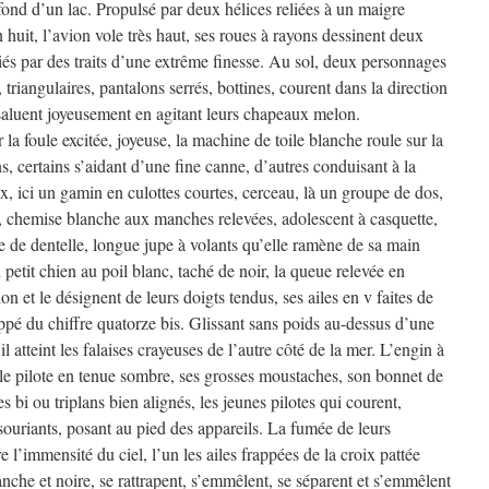
fond d’un lac. Propulsé par deux hélices reliées à un maigre
huit, l’avion vole très haut, ses roues à rayons dessinent deux
liés par des traits d’une extrême finesse. Au sol, deux personnages
 triangulaires, pantalons serrés, bottines, courent dans la direction
t saluent joyeusement en agitant leurs chapeaux melon.
 foule excitée, joyeuse, la machine de toile blanche roule sur la
s, certains s’aidant d’une fine canne, d’autres conduisant à la
, ici un gamin en culottes courtes, cerceau, là un groupe de dos,
s, chemise blanche aux manches relevées, adolescent à casquette,
e de dentelle, longue jupe à volants qu’elle ramène de sa main
 petit chien au poil blanc, taché de noir, la queue relevée en
on et le désignent de leurs doigts tendus, ses ailes en v faites de
rappé du chiffre quatorze bis. Glissant sans poids au-dessus d’une
il atteint les falaises crayeuses de l’autre côté de la mer. L’engin à
 le pilote en tenue sombre, ses grosses moustaches, son bonnet de
s bi ou triplans bien alignés, les jeunes pilotes qui courent,
 souriants, posant au pied des appareils. La fumée de leurs
e l’immensité du ciel, l’un les ailes frappées de la croix pattée
lanche et noire, se rattrapent, s’emmêlent, se séparent et s’emmêlent