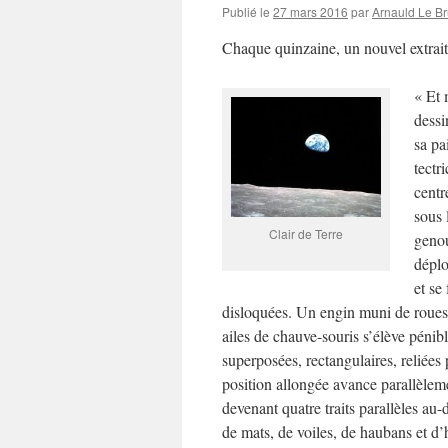
Publié le
27 mars 2016
par
Arnauld Le B
Chaque quinzaine, un nouvel extrai
« Et 
dessi
sa pa
tectr
centr
sous 
Clair de Terre
genou
déplo
et se
disloquées. Un engin muni de roues 
ailes de chauve-souris s’élève péni
superposées, rectangulaires, reliées
position allongée avance parallèlem
devenant quatre traits parallèles au
de mats, de voiles, de haubans et d’