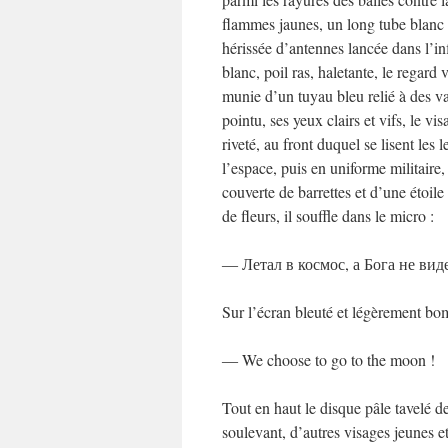
flammes jaunes, un long tube blanc t
hérissée d’antennes lancée dans l’inf
blanc, poil ras, haletante, le regard
munie d’un tuyau bleu relié à des va
pointu, ses yeux clairs et vifs, le v
riveté, au front duquel se lisent les
l’espace, puis en uniforme militaire,
couverte de barrettes et d’une étoile
de fleurs, il souffle dans le micro :
― Летал в космос, а Бога не вид
Sur l’écran bleuté et légèrement bom
― We choose to go to the moon !
Tout en haut le disque pâle tavelé de
soulevant, d’autres visages jeunes et 