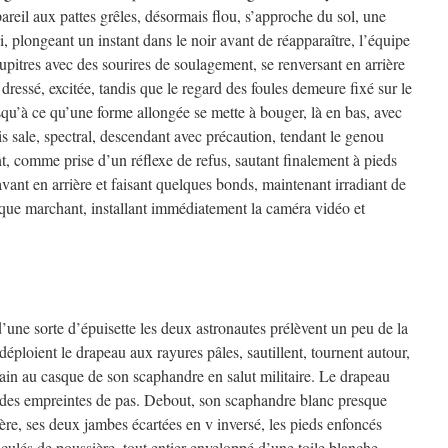
pareil aux pattes grêles, désormais flou, s’approche du sol, une
i, plongeant un instant dans le noir avant de réapparaître, l’équipe
pupitres avec des sourires de soulagement, se renversant en arrière
 dressé, excitée, tandis que le regard des foules demeure fixé sur le
squ’à ce qu’une forme allongée se mette à bouger, là en bas, avec
is sale, spectral, descendant avec précaution, tendant le genou
nt, comme prise d’un réflexe de refus, sautant finalement à pieds
d’avant en arrière et faisant quelques bonds, maintenant irradiant de
ôt que marchant, installant immédiatement la caméra vidéo et
d’une sorte d’épuisette les deux astronautes prélèvent un peu de la
 déploient le drapeau aux rayures pâles, sautillent, tournent autour,
main au casque de son scaphandre en salut militaire. Le drapeau
urdes empreintes de pas. Debout, son scaphandre blanc presque
re, ses deux jambes écartées en v inversé, les pieds enfoncés
culés de poussière, tout entier enveloppé d’une toile blanche