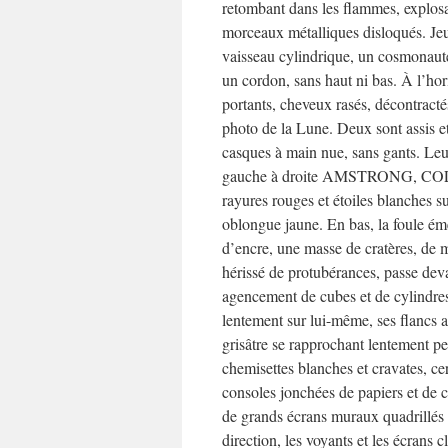
retombant dans les flammes, explosa
morceaux métalliques disloqués. Jeun
vaisseau cylindrique, un cosmonaute 
un cordon, sans haut ni bas. À l’hori
portants, cheveux rasés, décontract
photo de la Lune. Deux sont assis et 
casques à main nue, sans gants. Leur
gauche à droite AMSTRONG, COLL
rayures rouges et étoiles blanches su
oblongue jaune. En bas, la foule émer
d’encre, une masse de cratères, de 
hérissé de protubérances, passe devan
agencement de cubes et de cylindres,
lentement sur lui-même, ses flancs a
grisâtre se rapprochant lentement p
chemisettes blanches et cravates, ce
consoles jonchées de papiers et de c
de grands écrans muraux quadrillés 
direction, les voyants et les écrans c