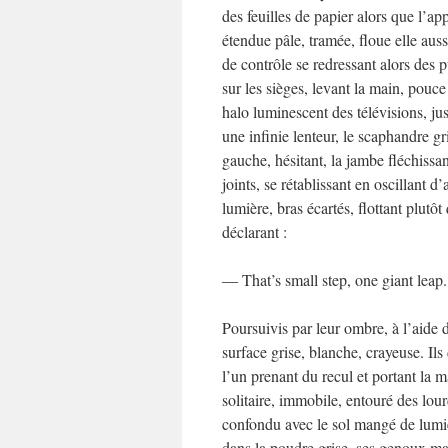
des feuilles de papier alors que l’ap
étendue pâle, tramée, floue elle auss
de contrôle se redressant alors des 
sur les sièges, levant la main, pouce
halo luminescent des télévisions, ju
une infinie lenteur, le scaphandre gr
gauche, hésitant, la jambe fléchissa
joints, se rétablissant en oscillant 
lumière, bras écartés, flottant plut
déclarant :
― That’s small step, one giant leap.
Poursuivis par leur ombre, à l’aide 
surface grise, blanche, crayeuse. Ils
l’un prenant du recul et portant la 
solitaire, immobile, entouré des lo
confondu avec le sol mangé de lumiè
dans la poudre grise, ses genoux ma