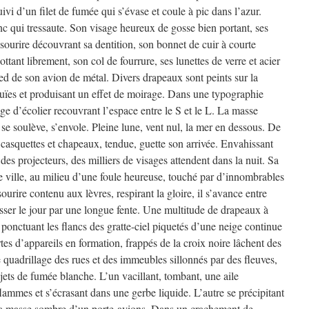
ivi d’un filet de fumée qui s’évase et coule à pic dans l’azur.
anc qui tressaute. Son visage heureux de gosse bien portant, ses
 sourire découvrant sa dentition, son bonnet de cuir à courte
flottant librement, son col de fourrure, ses lunettes de verre et acier
ied de son avion de métal. Divers drapeaux sont peints sur la
ouïes et produisant un effet de moirage. Dans une typographie
age d’écolier recouvrant l’espace entre le S et le L. La masse
e soulève, s’envole. Pleine lune, vent nul, la mer en dessous. De
n casquettes et chapeaux, tendue, guette son arrivée. Envahissant
des projecteurs, des milliers de visages attendent dans la nuit. Sa
e ville, au milieu d’une foule heureuse, touché par d’innombrables
sourire contenu aux lèvres, respirant la gloire, il s’avance entre
asser le jour par une longue fente. Une multitude de drapeaux à
 ponctuant les flancs des gratte-ciel piquetés d’une neige continue
tes d’appareils en formation, frappés de la croix noire lâchent des
 quadrillage des rues et des immeubles sillonnés par des fleuves,
es jets de fumée blanche. L’un vacillant, tombant, une aile
flammes et s’écrasant dans une gerbe liquide. L’autre se précipitant
 la masse sombre d’un porte-avions. Dans un crachement de