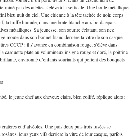
erminé par des ailettes s’élève à la verticale. Une boule métallique
ini bleu nuit du ciel. Une chienne à la tête tachée de noir, corps
 vif, la truffe humide, dans une boîte blanche aux bords épais,
lves métalliques. Sa jeunesse, son sourire éclatant, son nez
isage moulé dans son bonnet blanc derrière la vitre de son casque
 lettres CCCP : il s’avance en combinaison rouge, s’élève dans
 la casquette plate au volumineux insigne rouge et doré, la poitrine
 brillante, environné d’enfants souriants qui portent des bouquets
ел.
bé, le jeune chef aux cheveux clairs, bien coiffé, réplique alors :
 cratères et d’alvéoles. Une puis deux puis trois fusées se
rosâtres, leurs yeux vifs derrière la vitre de leur casque, parfois