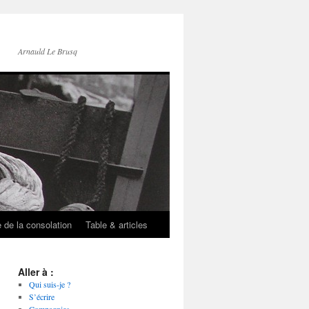
Arnauld Le Brusq
e de la consolation
Table & articles
Aller à :
Qui suis-je ?
S’écrire