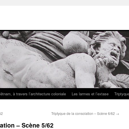
iêtnam, à travers l’architecture coloniale
Les larmes et l’extase
Triptyqu
62
Triptyque de la consolation – Scène 6/62
→
lation – Scène 5/62