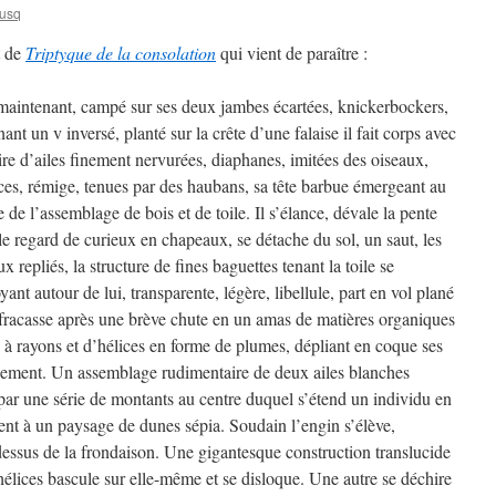
rusq
t de
Triptyque de la consolation
qui vient de paraître :
maintenant, campé sur ses deux jambes écartées, knickerbockers,
nant un v inversé, planté sur la crête d’une falaise il fait corps avec
ire d’ailes finement nervurées, diaphanes, imitées des oiseaux,
ices, rémige, tenues par des haubans, sa tête barbue émergeant au
e de l’assemblage de bois et de toile. Il s’élance, dévale la pente
le regard de curieux en chapeaux, se détache du sol, un saut, les
x repliés, la structure de fines baguettes tenant la toile se
yant autour de lui, transparente, légère, libellule, part en vol plané
 fracasse après une brève chute en un amas de matières organiques
à rayons et d’hélices en forme de plumes, dépliant en coque ses
blement. Un assemblage rudimentaire de deux ailes blanches
 par une série de montants au centre duquel s’étend un individu en
ent à un paysage de dunes sépia. Soudain l’engin s’élève,
-dessus de la frondaison. Une gigantesque construction translucide
hélices bascule sur elle-même et se disloque. Une autre se déchire