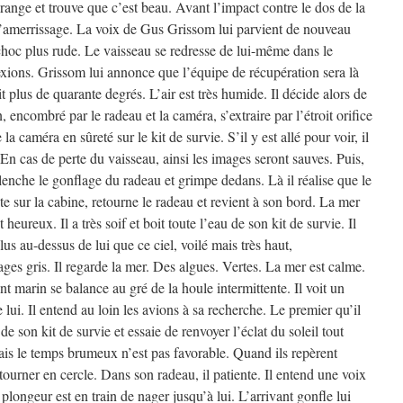
range et trouve que c’est beau. Avant l’impact contre le dos de la
d’amerrissage. La voix de Gus Grissom lui parvient de nouveau
choc plus rude. Le vaisseau se redresse de lui-même dans le
exions. Grissom lui annonce que l’équipe de récupération sera là
it plus de quarante degrés. L’air est très humide. Il décide alors de
encombré par le radeau et la caméra, s’extraire par l’étroit orifice
e la caméra en sûreté sur le kit de survie. S’il y est allé pour voir, il
En cas de perte du vaisseau, ainsi les images seront sauves. Puis,
clenche le gonflage du radeau et grimpe dedans. Là il réalise que le
te sur la cabine, retourne le radeau et revient à son bord. La mer
heureux. Il a très soif et boit toute l’eau de son kit de survie. Il
 plus au-dessus de lui que ce ciel, voilé mais très haut,
es gris. Il regarde la mer. Des algues. Vertes. La mer est calme.
arin se balance au gré de la houle intermittente. Il voit un
lui. Il entend au loin les avions à sa recherche. Le premier qu’il
 de son kit de survie et essaie de renvoyer l’éclat du soleil tout
is le temps brumeux n’est pas favorable. Quand ils repèrent
 tourner en cercle. Dans son radeau, il patiente. Il entend une voix
plongeur est en train de nager jusqu’à lui. L’arrivant gonfle lui