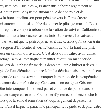
 mystère des « lucioles », l’astronaute déborde légèrement le
À cet instant, le système automatique de contrôle et de
ra
la bonne inclinaison pour pénétrer vers la Terre s’avère
emi-automatique mais oublie de couper le pilotage manuel. D’où
 reçoit le compte à rebours de la station de suivi en Californie et
ine la mise à feu successive des trois rétrofusées. Le vaisseau
 bas. Avant que le périscope ne se rétracte, alors qu’il est en train
 la région d’El Centro il voit nettement de tout là-haut une piste
uer un camion qui avance. C’est alors qu’il réalise avoir utilisé
lotage, semi-automatique et manuel, et qu’il va manquer de
ns lors de la phase finale de la descente. Par le hublot il devrait
ée de l’accélération, comme John l’a décrite, mais c’est une lueur
eneur de teinture servant à marquer la mer lors de la récupération
u centre de contrôle de cap Canaveral, son collègue Grissom
re interrompue. Il n’entend pas et continue de parler dans le
ncer dangereusement. Pour tenter d’y remédier, il enclenche le
ors que la zone d’ionisation est déjà largement dépassée, la
lie. Puis il largue le parachute principal, le regarde se déplier entre