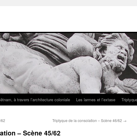
iêtnam, à travers l’architecture coloniale
Les larmes et l’extase
Triptyqu
4/62
Triptyque de la consolation – Scène 46/62
→
lation – Scène 45/62