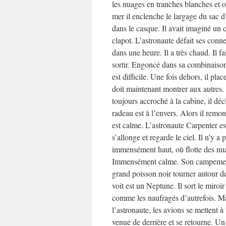
les nuages en tranches blanches et o
mer il enclenche le largage du sac 
dans le casque. Il avait imaginé un 
clapot. L’astronaute défait ses conn
dans une heure. Il a très chaud. Il fa
sortir. Engoncé dans sa combinaison, 
est difficile. Une fois dehors, il plac
doit maintenant montrer aux autres. 
toujours accroché à la cabine, il dé
radeau est à l’envers. Alors il remon
est calme. L’astronaute Carpenter est 
s’allonge et regarde le ciel. Il n’y a
immensément haut, où flotte des nuag
Immensément calme. Son campement m
grand poisson noir tourner autour de 
voit est un Neptune. Il sort le miroir
comme les naufragés d’autrefois. Ma
l’astronaute, les avions se mettent à
venue de derrière et se retourne. Un 