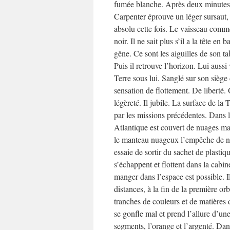
fumée blanche. Après deux minutes t
Carpenter éprouve un léger sursaut,
absolu cette fois. Le vaisseau comme
noir. Il ne sait plus s’il a la tête e
gêne. Ce sont les aiguilles de son t
Puis il retrouve l’horizon. Lui aussi 
Terre sous lui. Sanglé sur son siège
sensation de flottement. De liberté. 
légèreté. Il jubile. La surface de l
par les missions précédentes. Dans la
Atlantique est couvert de nuages mais
le manteau nuageux l’empêche de no
essaie de sortir du sachet de plastiqu
s’échappent et flottent dans la cabi
manger dans l’espace est possible. Il
distances, à la fin de la première or
tranches de couleurs et de matières d
se gonfle mal et prend l’allure d’un
segments, l’orange et l’argenté. Dans