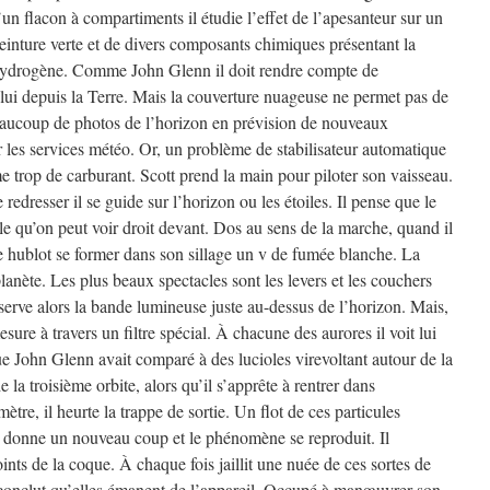
’un flacon à compartiments il étudie l’effet de l’apesanteur sur un
teinture verte et de divers composants chimiques présentant la
hydrogène. Comme John Glenn il doit rendre compte de
 lui depuis la Terre. Mais la couverture nuageuse ne permet pas de
 beaucoup de photos de l’horizon en prévision de nouveaux
 les services météo. Or, un problème de stabilisateur automatique
e trop de carburant. Scott prend la main pour piloter son vaisseau.
edresser il se guide sur l’horizon ou les étoiles. Il pense que le
ile qu’on peut voir droit devant. Dos au sens de la marche, quand il
 le hublot se former dans son sillage un v de fumée blanche. La
lanète. Les plus beaux spectacles sont les levers et les couchers
erve alors la bande lumineuse juste au-dessus de l’horizon. Mais,
esure à travers un filtre spécial. À chacune des aurores il voit lui
ue John Glenn avait comparé à des lucioles virevoltant autour de la
de la troisième orbite, alors qu’il s’apprête à rentrer dans
ètre, il heurte la trappe de sortie. Un flot de ces particules
. Il donne un nouveau coup et le phénomène se reproduit. Il
nts de la coque. À chaque fois jaillit une nuée de ces sortes de
 en conclut qu’elles émanent de l’appareil. Occupé à manœuvrer son