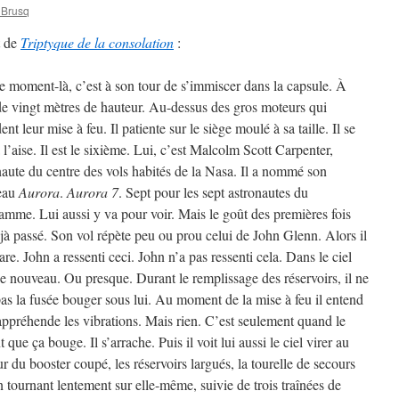
 Brusq
t de
Triptyque de la consolation
:
e moment-là, c’est à son tour de s’immiscer dans la capsule. À
de vingt mètres de hauteur. Au-dessus des gros moteurs qui
ent leur mise à feu. Il patiente sur le siège moulé à sa taille. Il se
 l’aise. Il est le sixième. Lui, c’est Malcolm Scott Carpenter,
naute du centre des vols habités de la Nasa. Il a nommé son
eau
Aurora
.
Aurora 7
. Sept pour les sept astronautes du
amme. Lui aussi y va pour voir. Mais le goût des premières fois
éjà passé. Son vol répète peu ou prou celui de John Glenn. Alors il
re. John a ressenti ceci. John n’a pas ressenti cela. Dans le ciel
de nouveau. Ou presque. Durant le remplissage des réservoirs, il ne
pas la fusée bouger sous lui. Au moment de la mise à feu il entend
appréhende les vibrations. Mais rien. C’est seulement quand le
 que ça bouge. Il s’arrache. Puis il voit lui aussi le ciel virer au
 du booster coupé, les réservoirs largués, la tourelle de secours
en tournant lentement sur elle-même, suivie de trois traînées de