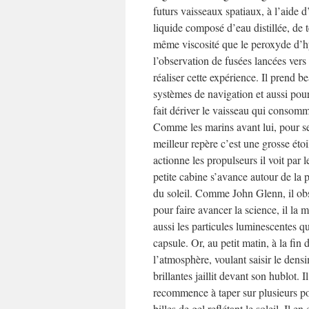
futurs vaisseaux spatiaux, à l’aide d
liquide composé d’eau distillée, de 
même viscosité que le peroxyde d’
l’observation de fusées lancées vers
réaliser cette expérience. Il prend
systèmes de navigation et aussi pour
fait dériver le vaisseau qui consomm
Comme les marins avant lui, pour se r
meilleur repère c’est une grosse éto
actionne les propulseurs il voit par
petite cabine s’avance autour de la p
du soleil. Comme John Glenn, il obs
pour faire avancer la science, il la m
aussi les particules luminescentes q
capsule. Or, au petit matin, à la fin 
l’atmosphère, voulant saisir le densim
brillantes jaillit devant son hublot
recommence à taper sur plusieurs poi
billes de gel reflétant le soleil. Il