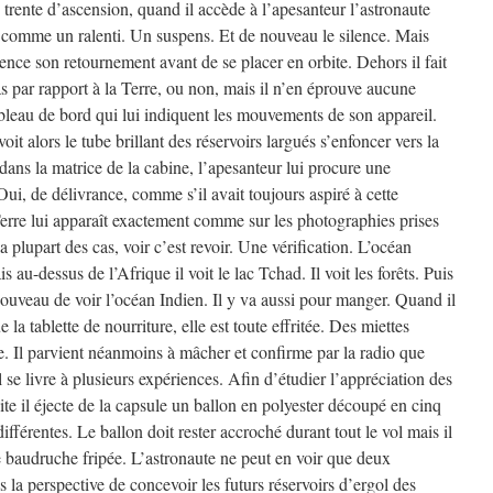
rente d’ascension, quand il accède à l’apesanteur l’astronaute
 comme un ralenti. Un suspens. Et de nouveau le silence. Mais
nce son retournement avant de se placer en orbite. Dehors il fait
n bas par rapport à la Terre, ou non, mais il n’en éprouve aucune
ableau de bord qui lui indiquent les mouvements de son appareil.
voit alors le tube brillant des réservoirs largués s’enfoncer vers la
 dans la matrice de la cabine, l’apesanteur lui procure une
Oui, de délivrance, comme s’il avait toujours aspiré à cette
a Terre lui apparaît exactement comme sur les photographies prises
 plupart des cas, voir c’est revoir. Une vérification. L’océan
 au-dessus de l’Afrique il voit le lac Tchad. Il voit les forêts. Puis
uveau de voir l’océan Indien. Il y va aussi pour manger. Quand il
e la tablette de nourriture, elle est toute effritée. Des miettes
ne. Il parvient néanmoins à mâcher et confirme par la radio que
 se livre à plusieurs expériences. Afin d’étudier l’appréciation des
bite il éjecte de la capsule un ballon en polyester découpé en cinq
ifférentes. Le ballon doit rester accroché durant tout le vol mais il
e baudruche fripée. L’astronaute ne peut en voir que deux
 la perspective de concevoir les futurs réservoirs d’ergol des