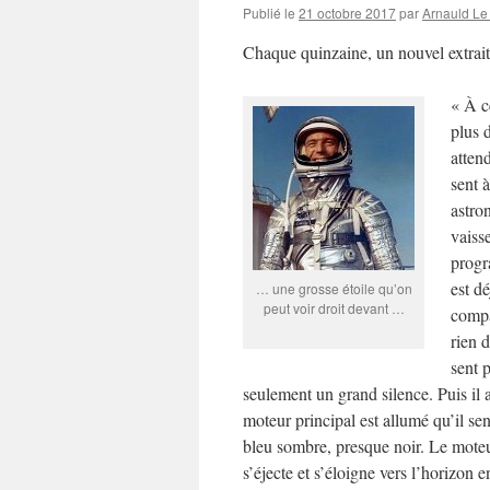
Publié le
21 octobre 2017
par
Arnauld Le
Chaque quinzaine, un nouvel extrai
« À c
plus 
attend
sent à
astro
vaiss
progr
est d
… une grosse étoile qu’on
peut voir droit devant …
compa
rien 
sent 
seulement un grand silence. Puis il 
moteur principal est allumé qu’il sent
bleu sombre, presque noir. Le moteur
s’éjecte et s’éloigne vers l’horizon 