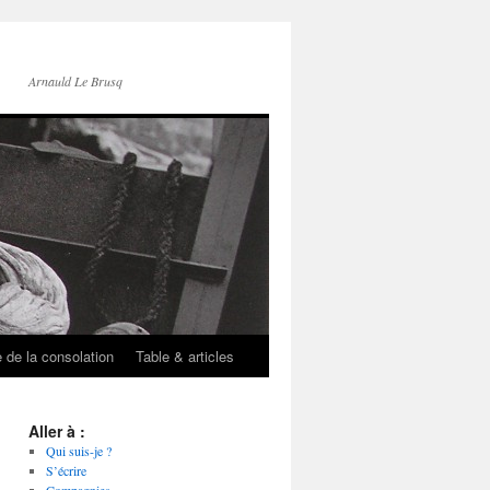
Arnauld Le Brusq
e de la consolation
Table & articles
Aller à :
Qui suis-je ?
S’écrire