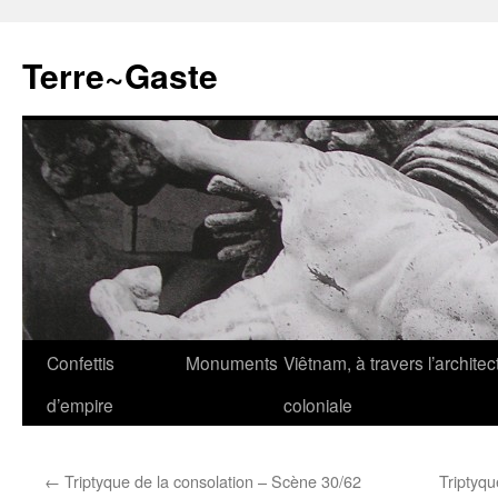
Aller
au
Terre~Gaste
contenu
Confettis
Monuments
Viêtnam, à travers l’architec
d’empire
coloniale
←
Triptyque de la consolation – Scène 30/62
Triptyqu