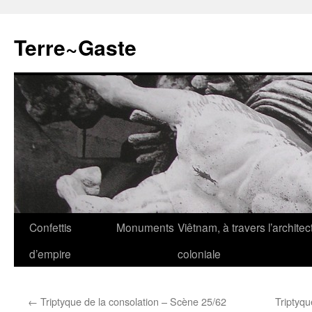
Aller
au
Terre~Gaste
contenu
Confettis
Monuments
Viêtnam, à travers l’architec
d’empire
coloniale
←
Triptyque de la consolation – Scène 25/62
Triptyqu