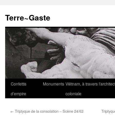
Aller
au
Terre~Gaste
contenu
Confettis
Monuments
Viêtnam, à travers l’architec
d’empire
coloniale
←
Triptyque de la consolation – Scène 24/62
Triptyqu