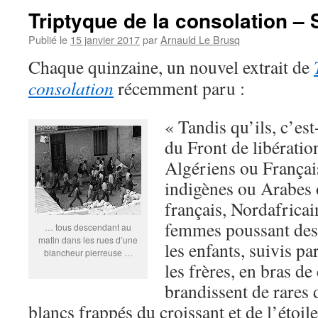
Triptyque de la consolation –
Publié le
15 janvier 2017
par
Arnauld Le Brusq
Chaque quinzaine, un nouvel extrait de
consolation
récemment paru :
« Tandis qu’ils, c’est
du Front de libération
Algériens ou França
indigènes ou Arabes
français, Nordafrica
femmes poussant des
… tous descendant au
matin dans les rues d’une
les enfants, suivis par
blancheur pierreuse …
les frères, en bras de
brandissent de rares 
blancs frappés du croissant et de l’étoil