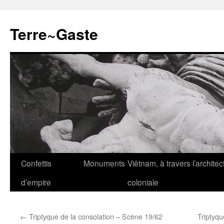
Aller
au
Terre~Gaste
contenu
Confettis
Monuments
Viêtnam, à travers l’architec
d’empire
coloniale
←
Triptyque de la consolation – Scène 19/62
Triptyqu