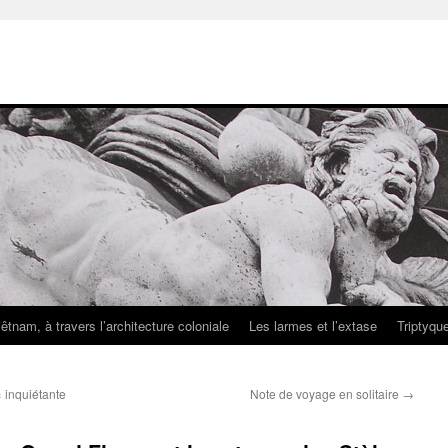
iêtnam, à travers l’architecture coloniale
Les larmes et l’extase
Triptyqu
« inquiétante
Note de voyage en solitaire
→