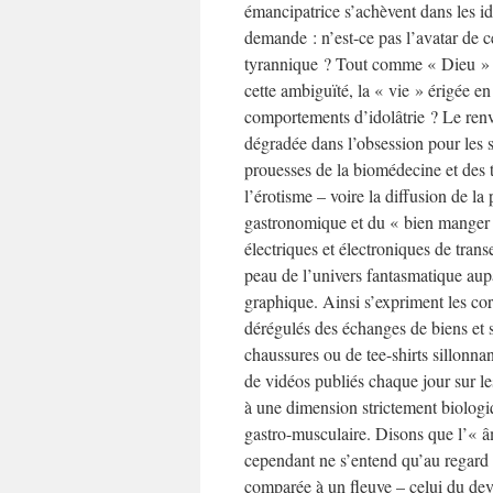
émancipatrice s’achèvent dans les id
demande : n’est-ce pas l’avatar de 
tyrannique ? Tout comme « Dieu » aut
cette ambiguïté, la « vie » érigée e
comportements d’idolâtrie ? Le renv
dégradée dans l’obsession pour les so
prouesses de la biomédecine et des t
l’érotisme – voire la diffusion de la
gastronomique et du « bien manger
électriques et électroniques de tran
peau de l’univers fantasmatique aupar
graphique. Ainsi s’expriment les co
dérégulés des échanges de biens et 
chaussures ou de tee-shirts sillonn
de vidéos publiés chaque jour sur le
à une dimension strictement biologi
gastro-musculaire. Disons que l’« âm
cependant ne s’entend qu’au regard de
comparée à un fleuve – celui du deve