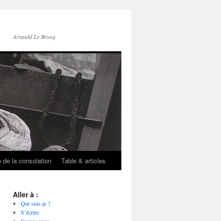
Arnauld Le Brusq
e de la consolation
Table & articles
Aller à :
Qui suis-je ?
S’écrire