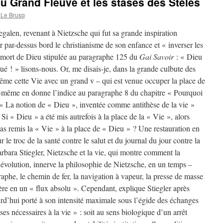
du Grand Fleuve et les stases des Stèles
 Le Brusq
galen, revenant à Nietzsche qui fut sa grande inspiration
par-dessus bord le christianisme de son enfance et « inverser les
a mort de Dieu stipulée au paragraphe 125 du
Gai Savoir
: « Dieu
tué ! » lisons-nous. Or, me disais-je, dans la grande culbute des
 même cette Vie avec un grand v – qui est venue occuper la place de
ui-même en donne l’indice au paragraphe 8 du chapitre « Pourquoi
« La notion de « Dieu », inventée comme antithèse de la vie »
 Si « Dieu » a été mis autrefois à la place de la « Vie », alors
pas remis la « Vie » à la place de « Dieu » ? Une restauration en
e troc de la santé contre le salut et du journal du jour contre la
Barbara Stiegler, Nietzsche et la vie, qui montre comment la
 l’évolution, innerve la philosophie de Nietzsche, en un temps –
raphe, le chemin de fer, la navigation à vapeur, la presse de masse
tière en un « flux absolu ». Cependant, explique Stiegler après
urd’hui porté à son intensité maximale sous l’égide des échanges
es nécessaires à la vie » : soit au sens biologique d’un arrêt