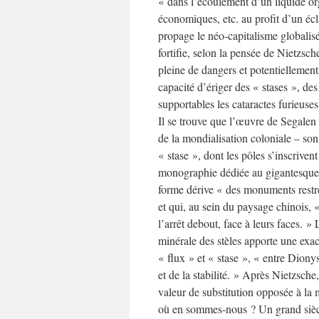
« dans l’écoulement d’un liquide orga
économiques, etc. au profit d’un écla
propage le néo-capitalisme globalisé. 
fortifie, selon la pensée de Nietzsch
pleine de dangers et potentiellement
capacité d’ériger des « stases », de
supportables les cataractes furieuses 
Il se trouve que l’œuvre de Segalen
de la mondialisation coloniale – son
« stase », dont les pôles s’inscrive
monographie dédiée au gigantesque
forme dérive « des monuments restrei
et qui, au sein du paysage chinois, 
l’arrêt debout, face à leurs faces. » L
minérale des stèles apporte une exact
« flux » et « stase », « entre Dionys
et de la stabilité. » Après Nietzsche
valeur de substitution opposée à la
où en sommes-nous ? Un grand siècle