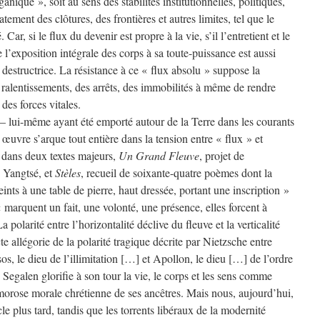
nique », soit au sens des stabilités institutionnelles, politiques,
tement des clôtures, des frontières et autres limites, tel que le
Car, si le flux du devenir est propre à la vie, s’il l’entretient et le
e l’exposition intégrale des corps à sa toute-puissance est aussi
 destructrice. La résistance à ce « flux absolu » suppose la
s ralentissements, des arrêts, des immobilités à même de rendre
des forces vitales.
 – lui-même ayant été emporté autour de la Terre dans les courants
 œuvre s’arque tout entière dans la tension entre « flux » et
nt dans deux textes majeurs,
Un Grand Fleuve
, projet de
 Yangtsé, et
Stèles
, recueil de soixante-quatre poèmes dont la
nts à une table de pierre, haut dressée, portant une inscription »
« marquent un fait, une volonté, une présence, elles forcent à
a polarité entre l’horizontalité déclive du fleuve et la verticalité
e allégorie de la polarité tragique décrite par Nietzsche entre
os, le dieu de l’illimitation […] et Apollon, le dieu […] de l’ordre
, Segalen glorifie à son tour la vie, le corps et les sens comme
 morose morale chrétienne de ses ancêtres. Mais nous, aujourd’hui,
 plus tard, tandis que les torrents libéraux de la modernité