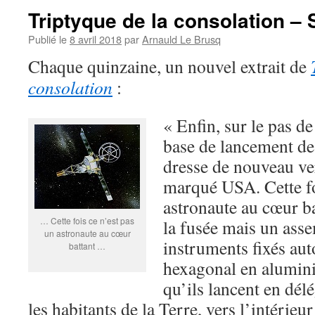
Triptyque de la consolation –
Publié le
8 avril 2018
par
Arnauld Le Brusq
Chaque quinzaine, un nouvel extrait de
consolation
:
« Enfin, sur le pas d
base de lancement de
dresse de nouveau ver
marqué USA. Cette fo
astronaute au cœur ba
… Cette fois ce n’est pas
la fusée mais un ass
un astronaute au cœur
instruments fixés aut
battant …
hexagonal en alumin
qu’ils lancent en dé
les habitants de la Terre, vers l’intérieur