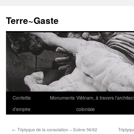
Aller
au
Terre~Gaste
contenu
Confettis
Monuments
Viêtnam, à travers l’architec
d’empire
coloniale
←
Triptyque de la consolation – Scène 56/62
Triptyqu