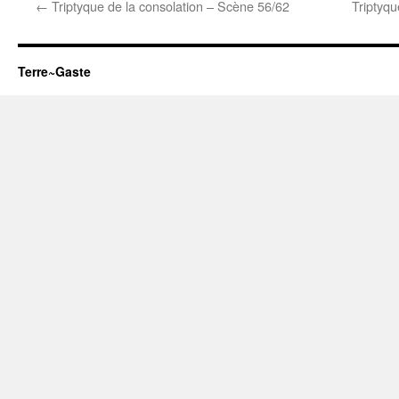
←
Triptyque de la consolation – Scène 56/62
Triptyqu
Terre~Gaste