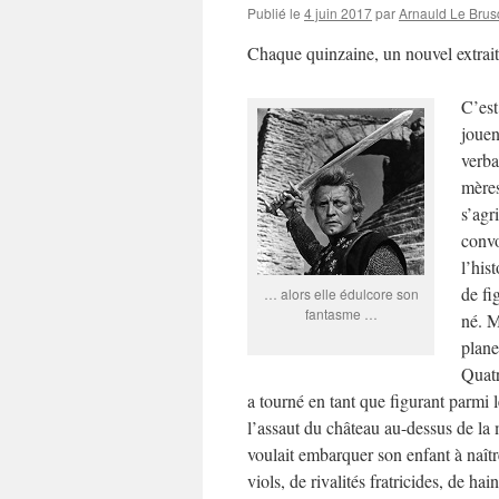
Publié le
4 juin 2017
par
Arnauld Le Brus
Chaque quinzaine, un nouvel extrai
C’est
jouen
verba
mères
s’agr
convo
l’his
de fi
… alors elle édulcore son
fantasme …
né. M
plane
Quatr
a tourné en tant que figurant parmi l
l’assaut du château au-dessus de l
voulait embarquer son enfant à naîtr
viols, de rivalités fratricides, de h