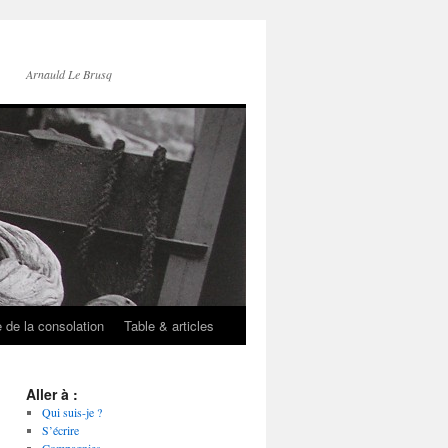
Arnauld Le Brusq
e de la consolation
Table & articles
Aller à :
Qui suis-je ?
S’écrire