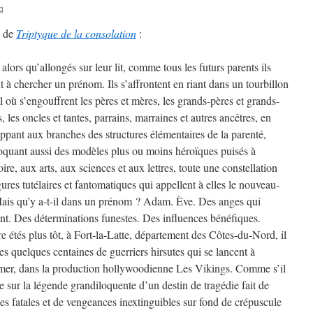
q
t de
Triptyque de la consolation
:
 alors qu’allongés sur leur lit, comme tous les futurs parents ils
t à chercher un prénom. Ils s’affrontent en riant dans un tourbillon
l où s’engouffrent les pères et mères, les grands-pères et grands-
, les oncles et tantes, parrains, marraines et autres ancêtres, en
ippant aux branches des structures élémentaires de la parenté,
quant aussi des modèles plus ou moins héroïques puisés à
toire, aux arts, aux sciences et aux lettres, toute une constellation
gures tutélaires et fantomatiques qui appellent à elles le nouveau-
ais qu’y a-t-il dans un prénom ? Adam. Ève. Des anges qui
nt. Des déterminations funestes. Des influences bénéfiques.
e étés plus tôt, à Fort-la-Latte, département des Côtes-du-Nord, il
es quelques centaines de guerriers hirsutes qui se lancent à
a mer, dans la production hollywoodienne Les Vikings. Comme s’il
e sur la légende grandiloquente d’un destin de tragédie fait de
aines fatales et de vengeances inextinguibles sur fond de crépuscule