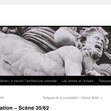
iêtnam, à travers l’architecture coloniale
Les larmes et l’extase
Triptyqu
4/62
Triptyque de la consolation – Scène 36/62
→
lation – Scène 35/62