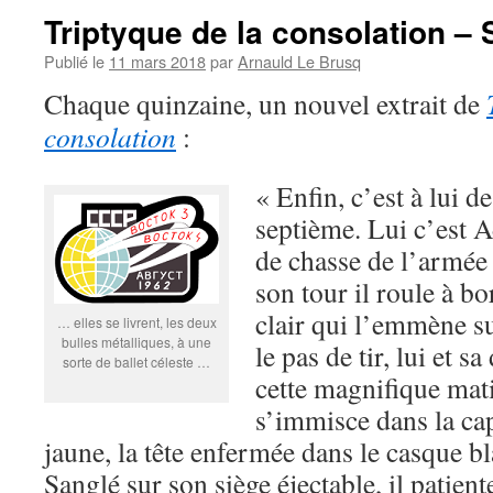
Triptyque de la consolation –
Publié le
11 mars 2018
par
Arnauld Le Brusq
Chaque quinzaine, un nouvel extrait de
consolation
:
« Enfin, c’est à lui de 
septième. Lui c’est A
de chasse de l’armée 
son tour il roule à bo
clair qui l’emmène su
… elles se livrent, les deux
bulles métalliques, à une
le pas de tir, lui et sa
sorte de ballet céleste …
cette magnifique mati
s’immisce dans la ca
jaune, la tête enfermée dans le casque
Sanglé sur son siège éjectable, il patien