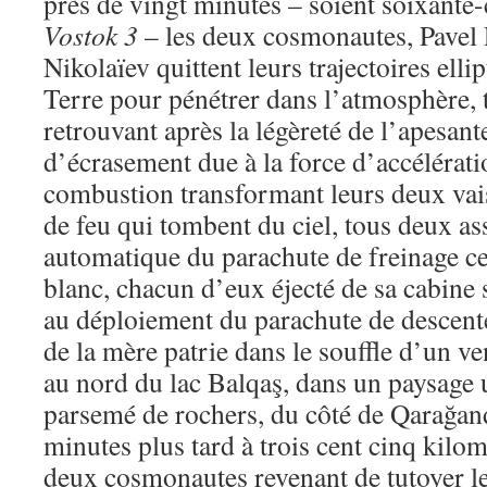
près de vingt minutes – soient soixante-
Vostok 3
– les deux cosmonautes, Pavel 
Nikolaïev quittent leurs trajectoires elli
Terre pour pénétrer dans l’atmosphère, 
retrouvant après la légèreté de l’apesant
d’écrasement due à la force d’accélératio
combustion transformant leurs deux vai
de feu qui tombent du ciel, tous deux ass
automatique du parachute de freinage ce
blanc, chacun d’eux éjecté de sa cabine s
au déploiement du parachute de descente
de la mère patrie dans le souffle d’un ve
au nord du lac Balqaş, dans un paysage 
parsemé de rochers, du côté de Qarağand
minutes plus tard à trois cent cinq kilomè
deux cosmonautes revenant de tutoyer le