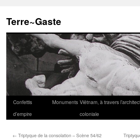
Aller
au
Terre~Gaste
contenu
Confettis
Monuments
Viêtnam, à travers l’architec
d’empire
coloniale
←
Triptyque de la consolation – Scène 54/62
Triptyqu