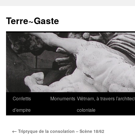
Aller
au
Terre~Gaste
contenu
Confettis
Monuments
Viêtnam, à travers l’architec
d’empire
coloniale
←
Triptyque de la consolation – Scène 18/62