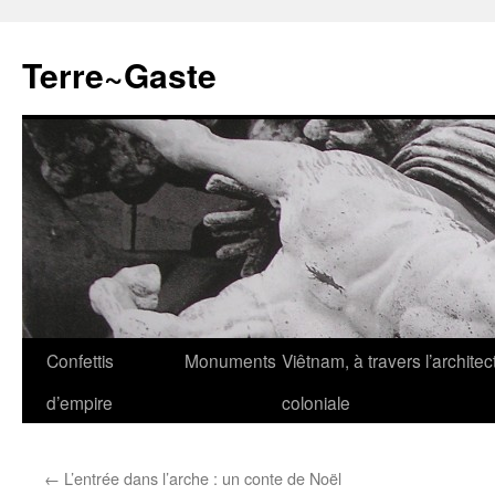
Aller
au
Terre~Gaste
contenu
Confettis
Monuments
Viêtnam, à travers l’architec
d’empire
coloniale
←
L’entrée dans l’arche : un conte de Noël