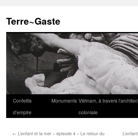
Aller
au
Terre~Gaste
contenu
Confettis
Monuments
Viêtnam, à travers l’architec
d’empire
coloniale
←
L’enfant et la mer – épisode 4 « Le retour du
L’enfan