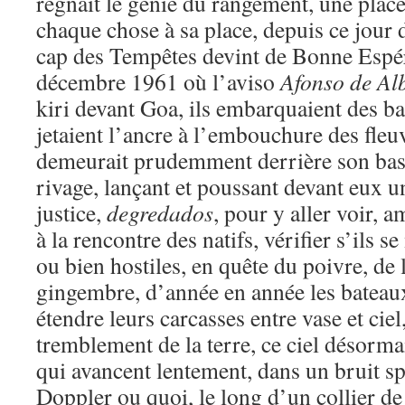
régnait le génie du rangement, une plac
chaque chose à sa place, depuis ce jour 
cap des Tempêtes devint de Bonne Espé
décembre 1961 où l’aviso
Afonso de Al
kiri devant Goa, ils embarquaient des bar
jetaient l’ancre à l’embouchure des fleuv
demeurait prudemment derrière son bast
rivage, lançant et poussant devant eux u
justice,
degredados
, pour y aller voir, 
à la rencontre des natifs, vérifier s’ils 
ou bien hostiles, en quête du poivre, de 
gingembre, d’année en année les bateau
étendre leurs carcasses entre vase et ciel,
tremblement de la terre, ce ciel désorma
qui avancent lentement, dans un bruit spi
Doppler ou quoi, le long d’un collier d