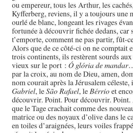
ou empereur, tous les Arthur, les cachés,
Kyfferberg, reviens, il y a toujours une 
ourlé de blanc, longeant les rivages évan
fortunée à découvrir fichée dedans, car si
t’emporte, comment ne pas partir, fût-c
Alors que de ce côté-ci on ne comptait 
trois continents, ils restèrent sourds au
vieux sur le port :
Ó glória de mandar
…
par la croix, au nom de Dieu, amen, d
nom courait après la Jérusalem céleste, 
Gabriel
, le
São Rafael
, le
Bérrio
et enco
découvrir. Point. Pour découvrir. Point.
que le Tage crachait comme des nouveau
matrice ou des noyaux d’olive dans le c
en toiles d’araignées, leurs voiles frapp