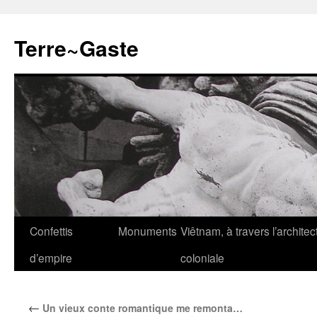
Aller
au
Terre~Gaste
contenu
Confettis
Monuments
Viêtnam, à travers l’architec
d’empire
coloniale
←
Un vieux conte romantique me remonta…