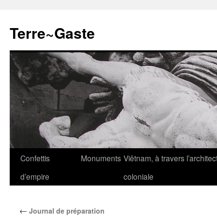
Aller
au
Terre~Gaste
contenu
Confettis
Monuments
Viêtnam, à travers l’architec
d’empire
coloniale
←
Journal de préparation