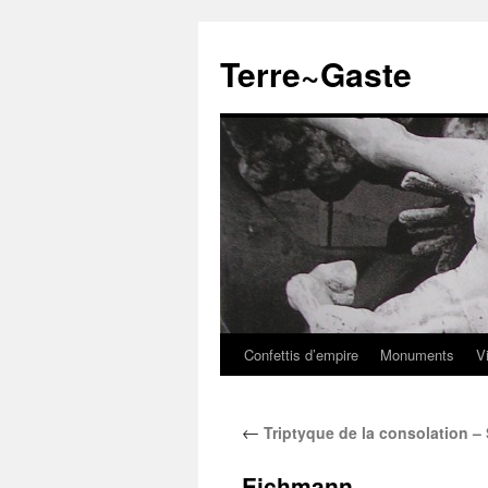
Aller
au
Terre~Gaste
contenu
Confettis d’empire
Monuments
V
←
Triptyque de la consolation –
Eichmann