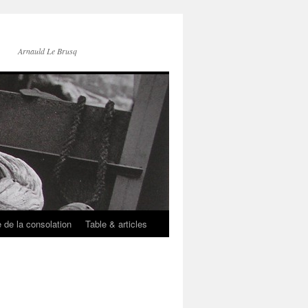
Arnauld Le Brusq
e de la consolation
Table & articles