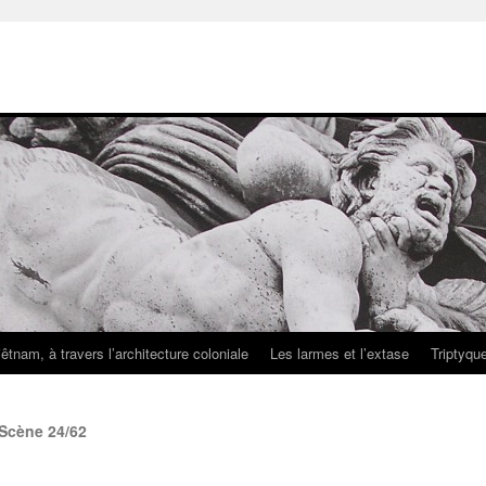
iêtnam, à travers l’architecture coloniale
Les larmes et l’extase
Triptyqu
 Scène 24/62