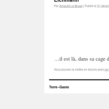
Par
Arnauld Le Brusq
|
Publié le
31 déce
…il est là, dans sa cage
Vous pouvez la mettre en favoris avec
ce 
Terre~Gaste