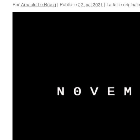
Par
Arnauld Le Brusq
|
Publié le
22 mai 2021
|
La taille original