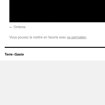
Ombres
Vous pouvez la mettre en favoris avec
ce permalien
.
Terre~Gaste