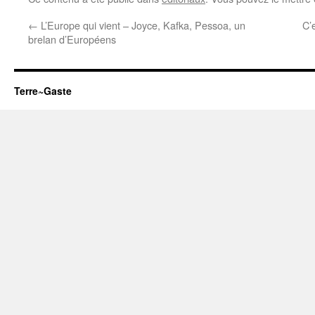
←
L’Europe qui vient – Joyce, Kafka, Pessoa, un
C’
brelan d’Européens
Terre~Gaste