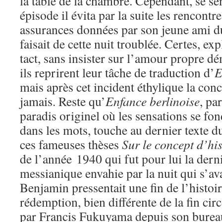
la table de la chambre. Cependant, se se
épisode il évita par la suite les rencontr
assurances données par son jeune ami du
faisait de cette nuit troublée. Certes, ex
tact, sans insister sur l’amour propre 
ils reprirent leur tâche de traduction d’
E
mais après cet incident éthylique la conc
jamais. Reste qu’
Enfance berlinoise
, pa
paradis originel où les sensations se f
dans les mots, touche au dernier texte d
ces fameuses thèses
Sur le concept d’his
de l’année 1940 qui fut pour lui la derni
messianique envahie par la nuit qui s’av
Benjamin pressentait une fin de l’histoi
rédemption, bien différente de la fin ci
par Francis Fukuyama depuis son burea