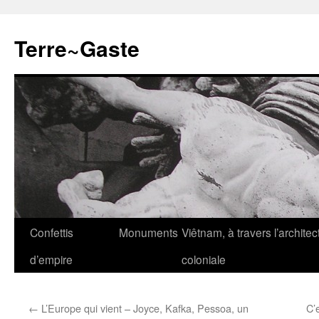
Aller
au
Terre~Gaste
contenu
Confettis
Monuments
Viêtnam, à travers l’architec
d’empire
coloniale
←
L’Europe qui vient – Joyce, Kafka, Pessoa, un
C’