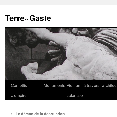
Aller
au
Terre~Gaste
contenu
Confettis
Monuments
Viêtnam, à travers l’architec
d’empire
coloniale
←
Le démon de la destruction