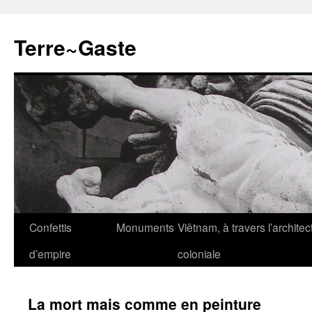
Aller
au
Terre~Gaste
contenu
Confettis
Monuments
Viêtnam, à travers l’architec
d’empire
coloniale
La mort mais comme en peinture