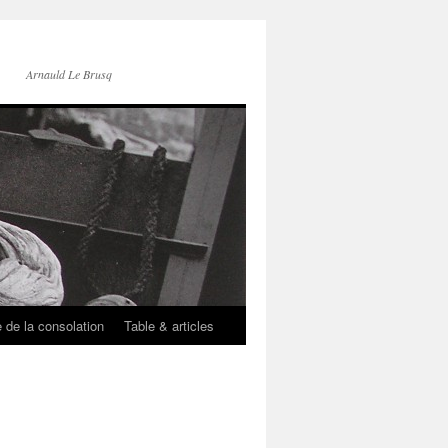
Arnauld Le Brusq
e de la consolation
Table & articles