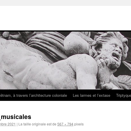
iêtnam, à travers l’architecture coloniale
Les larmes et l’extase
Triptyqu
_musicales
mbre 2021
|
La taille originale est de
567 × 794
pixels