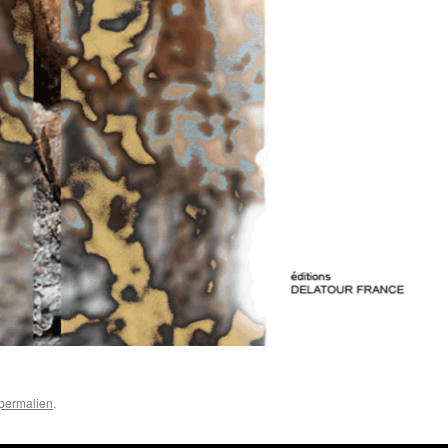
permalien
.